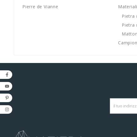
Pierre de Vianne
Material
Pietra
Pietra 
Mattone
Campion