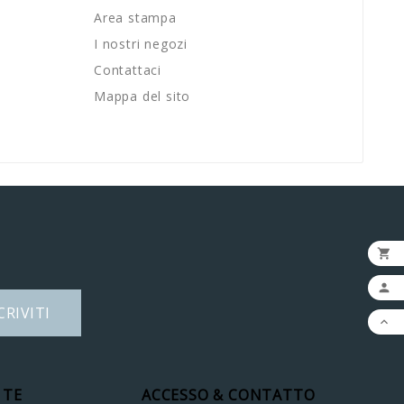
Area stampa
I nostri negozi
Contattaci
Mappa del sito


CRIVITI

 TE
ACCESSO & CONTATTO