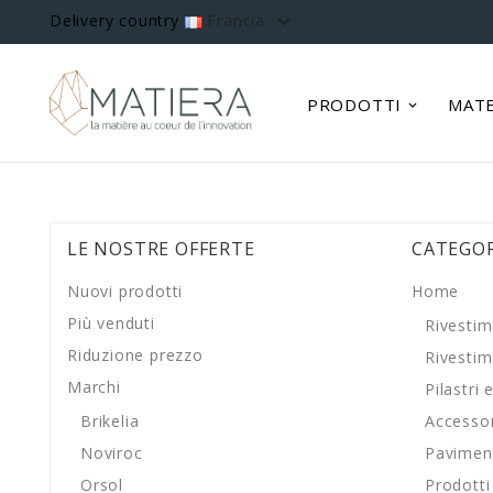

Delivery country
Francia
PRODOTTI
MATE
LE NOSTRE OFFERTE
CATEGOR
Nuovi prodotti
Home
Più venduti
Rivestim
Riduzione prezzo
Rivestim
Marchi
Pilastri
Brikelia
Accessor
Noviroc
Pavimen
Orsol
Prodotti