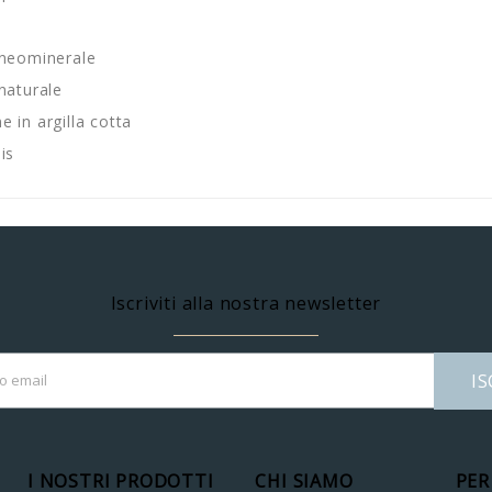
i
 neominerale
naturale
 in argilla cotta
is
Iscriviti alla nostra newsletter
IS
I NOSTRI PRODOTTI
CHI SIAMO
PER