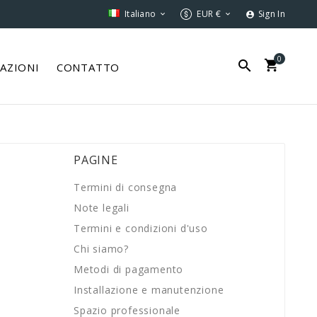
Italiano
EUR €
Sign In



0


ZAZIONI
CONTATTO
PAGINE
Termini di consegna
Note legali
Termini e condizioni d'uso
Chi siamo?
Metodi di pagamento
Installazione e manutenzione
Spazio professionale