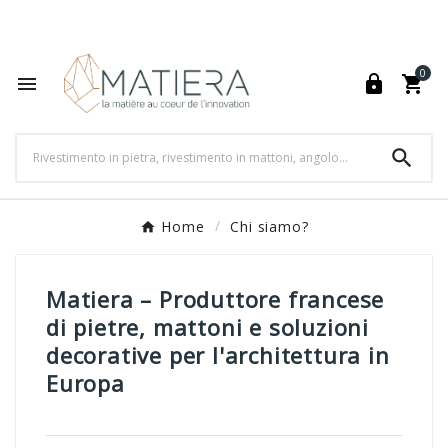
World's Fastest Online Shopping Destination

0




Home
Chi siamo?
Matiera – Produttore francese
di pietre, mattoni e soluzioni
decorative per l'architettura in
Europa