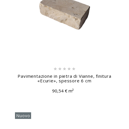





Pavimentazione in pietra di Vianne, finitura
«Ecurie», spessore 6 cm
90,54 € m²
Nuovo