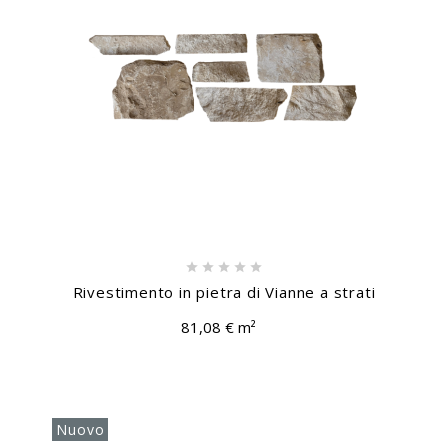





Rivestimento in pietra di Vianne a strati
81,08 € m²
Nuovo