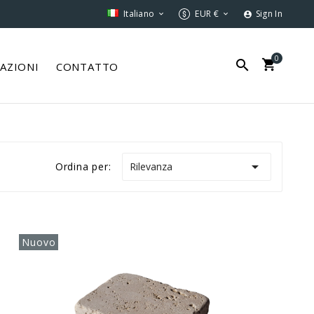
Italiano
EUR €
Sign In



0


ZAZIONI
CONTATTO

Rilevanza
Ordina per:
Nuovo