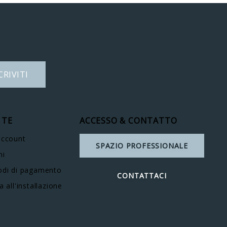
CRIVITI
 TE
ACCESSO & CONTATTO
account
SPAZIO PROFESSIONALE
ni
di di pagamento
CONTATTACI
a all'installazione