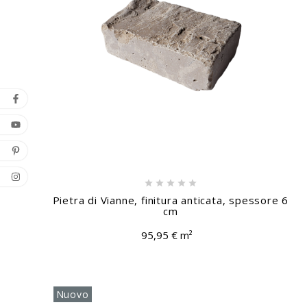





Pietra di Vianne, finitura anticata, spessore 6
cm
95,95 € m²
Nuovo