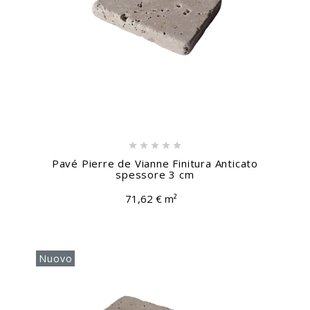





Pavé Pierre de Vianne Finitura Anticato
spessore 3 cm
71,62 € m²
Nuovo