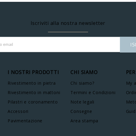
Iscriviti alla nostra newsletter
IS
I NOSTRI PRODOTTI
CHI SIAMO
PER
Rivestimento in pietra
Chi siamo?
My 
Rivestimento in mattoni
Termini e Condizioni
Ordi
Pilastri e coronamento
Note legali
Meto
Accessori
Consegne
Guid
Pavimentazione
Area stampa