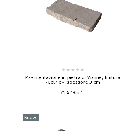





Pavimentazione in pietra di Vianne, finitura
«Ecurie», spessore 3 cm
71,62 € m²
Nuovo