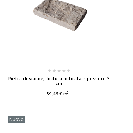





Pietra di Vianne, finitura anticata, spessore 3
cm
59,46 € m²
Nuovo