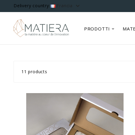

Delivery country
Francia
PRODOTTI
MATE
11 products