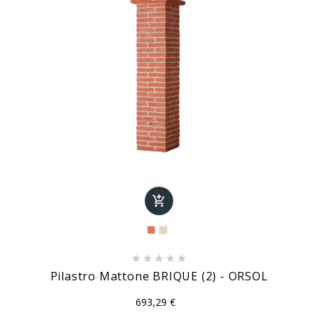






Pilastro Mattone BRIQUE (2) - ORSOL
693,29 €