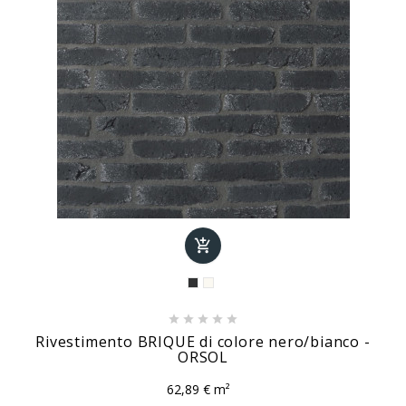






Rivestimento BRIQUE di colore nero/bianco -
ORSOL
62,89 € m²