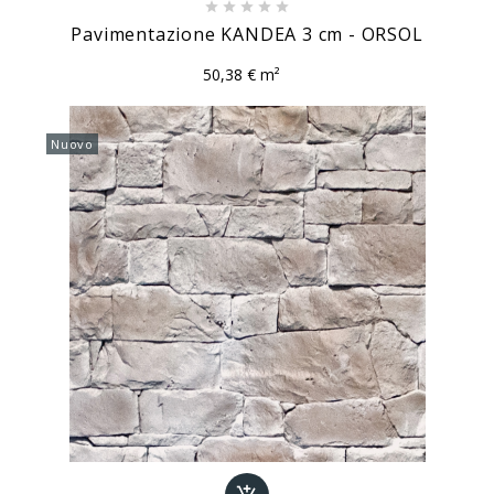





Pavimentazione KANDEA 3 cm - ORSOL
50,38 € m²
Nuovo