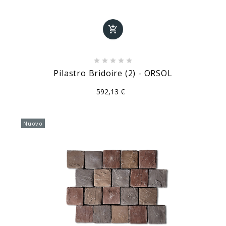






Pilastro Bridoire (2) - ORSOL
592,13 €
Nuovo