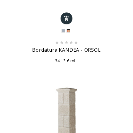






Bordatura KANDEA - ORSOL
34,13 € ml