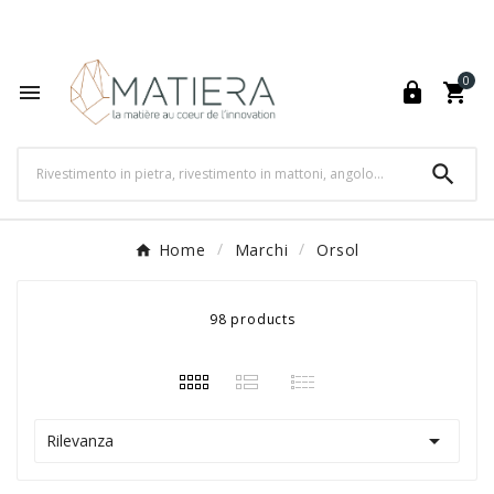
World's Fastest Online Shopping Destination

0




Home
Marchi
Orsol
98 products

Rilevanza