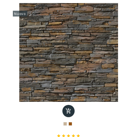
Nuovo





