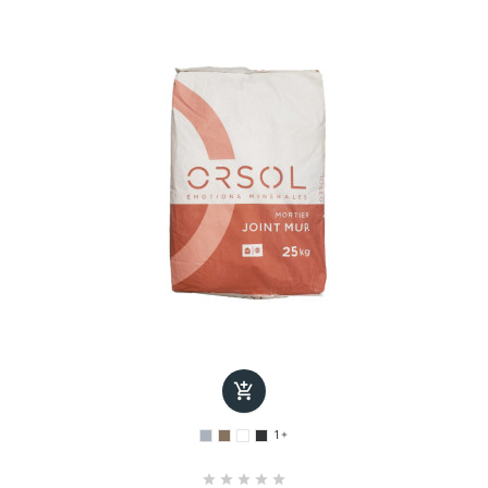

1





