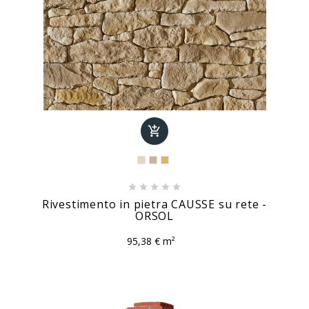






Rivestimento in pietra CAUSSE su rete -
ORSOL
95,38 € m²