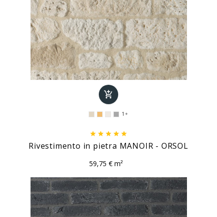

1






Rivestimento in pietra MANOIR - ORSOL
59,75 € m²