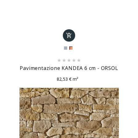






Pavimentazione KANDEA 6 cm - ORSOL
82,53 € m²