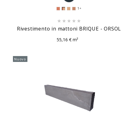
1






Rivestimento in mattoni BRIQUE - ORSOL
55,16 € m²
Nuovo