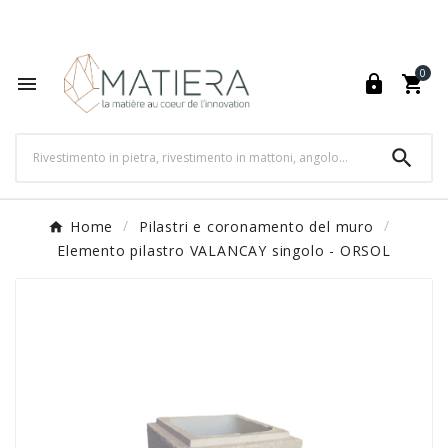
World's Fastest Online Shopping Destination

0




Home
Pilastri e coronamento del muro
Elemento pilastro VALANCAY singolo - ORSOL