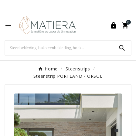
World's Fastest Online Shopping Destination

0




Home
Steenstrips
Steenstrip PORTLAND - ORSOL