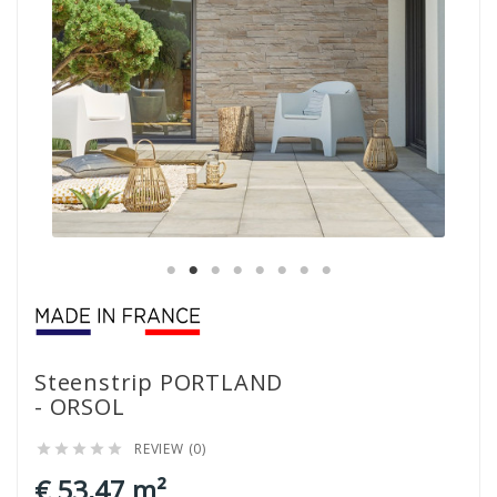
Steenstrip PORTLAND
- ORSOL
REVIEW (0)





€ 53,47 m²