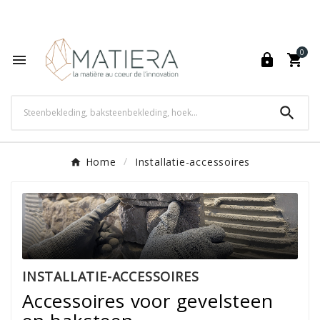
World's Fastest Online Shopping Destination

0




Home
Installatie-accessoires
INSTALLATIE-ACCESSOIRES
Accessoires voor gevelsteen