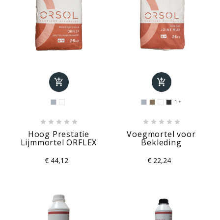


1











Hoog Prestatie
Voegmortel voor
Lijmmortel ORFLEX
Bekleding
€ 44,12
€ 22,24