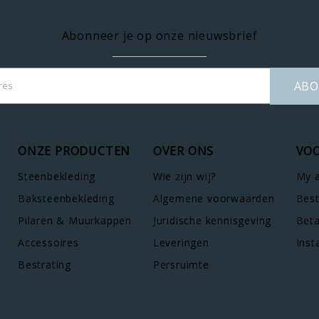
Abonneer je op onze nieuwsbrief
ABO
ONZE PRODUCTEN
OVER ONS
VOO
Steenbekleding
Wie zijn wij?
My 
Baksteenbekleding
Algemene voorwaarden
Best
Pilaren & Muurkappen
Juridische kennisgeving
Bet
Accessoires
Leveringen
Inst
Bestrating
Persruimte