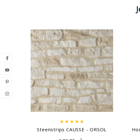






Steenstrips CAUSSE - ORSOL
Hoo