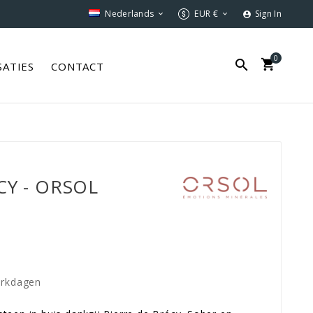
Nederlands
EUR €
Sign In



0


SATIES
CONTACT
ECY - ORSOL
erkdagen