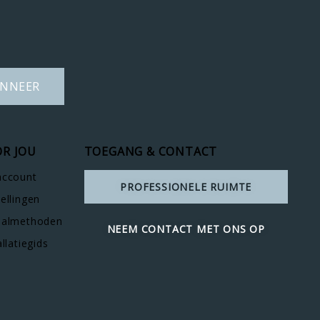
NNEER
R JOU
TOEGANG & CONTACT
account
PROFESSIONELE RUIMTE
ellingen
aalmethoden
NEEM CONTACT MET ONS OP
allatiegids