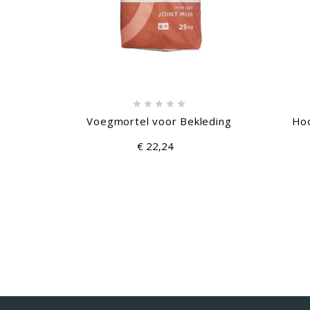






Voegmortel voor Bekleding
Hoo
€ 22,24