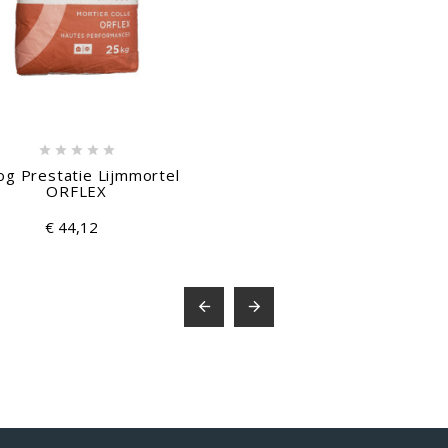





g Prestatie Lijmmortel
ORFLEX
€ 44,12

