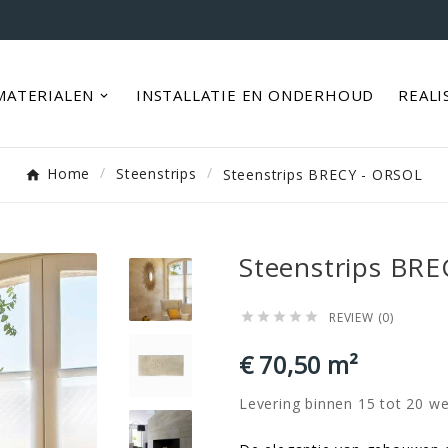
MATERIALEN
INSTALLATIE EN ONDERHOUD
REALI
Home
Steenstrips
Steenstrips BRECY - ORSOL
Steenstrips BR
REVIEW (0)





€ 70,50 m²
Levering binnen 15 tot 20 w