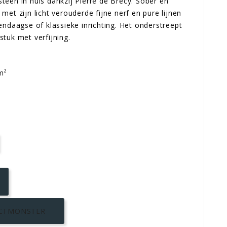
een in huis dankzij Pierre de Brécy. Sober en
et zijn licht verouderde fijne nerf en pure lijnen
endaagse of klassieke inrichting. Het onderstreept
tuk met verfijning.
m²
CTMONSTER