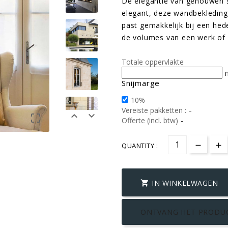
De elegantie van gehouwen st
elegant, deze wandbekleding m
past gemakkelijk bij een hed
de volumes van een werk of s
Totale oppervlakte
Snijmarge
10%
-
Vereiste pakketten :



-
Offerte (incl. btw)
QUANTITY :
IN WINKELWAGEN

ONTVANG HET PRODU