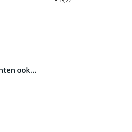
€ 15,22
hten ook...