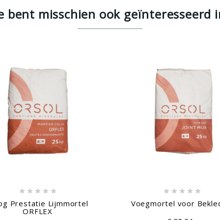
Je bent misschien ook geïnteresseerd i











g Prestatie Lijmmortel
Voegmortel voor Bekle
ORFLEX