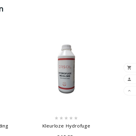
n








ding
Kleurloze Hydrofuge
Hoek