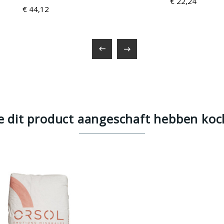
€ 22,24
€ 44,12


e dit product aangeschaft hebben koc