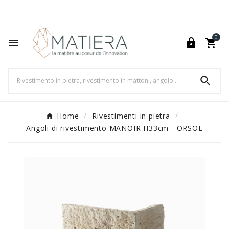
World's Fastest Online Shopping Destination

0




Home
Rivestimenti in pietra
Angoli di rivestimento MANOIR H33cm - ORSOL