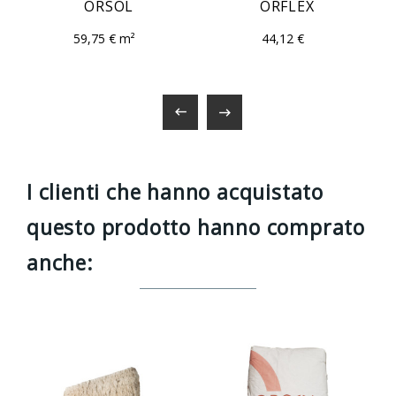
ORSOL
ORFLEX
59,75 € m²
44,12 €


I clienti che hanno acquistato
questo prodotto hanno comprato
anche: