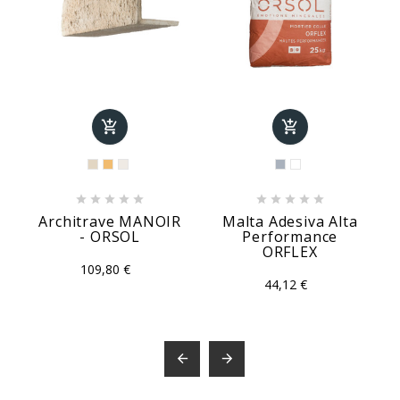












Architrave MANOIR
Malta Adesiva Alta
- ORSOL
Performance
ORFLEX
109,80 €
44,12 €

