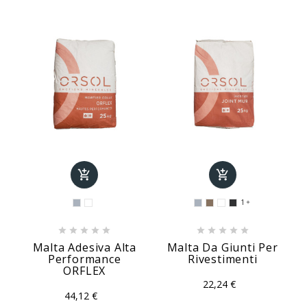


1











Malta Adesiva Alta
Malta Da Giunti Per
Performance
Rivestimenti
ORFLEX
22,24 €
44,12 €