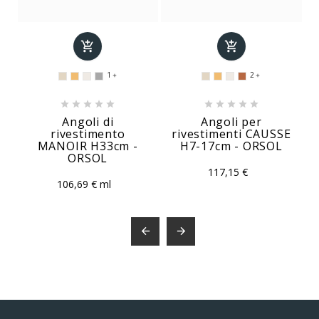


1
2












Angoli di
Angoli per
rivestimento
rivestimenti CAUSSE
MANOIR H33cm -
H7-17cm - ORSOL
ORSOL
117,15 €
106,69 € ml

