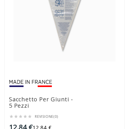
Sacchetto Per Giunti -
5 Pezzi
REVISIONE(0)





12,84 €
12,84 €