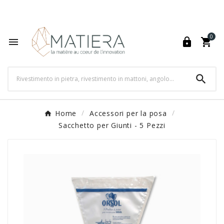
World's Fastest Online Shopping Destination

0




Home
Accessori per la posa
Sacchetto per Giunti - 5 Pezzi