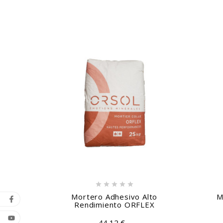





Mortero Adhesivo Alto
M
Rendimiento ORFLEX
44,12 €