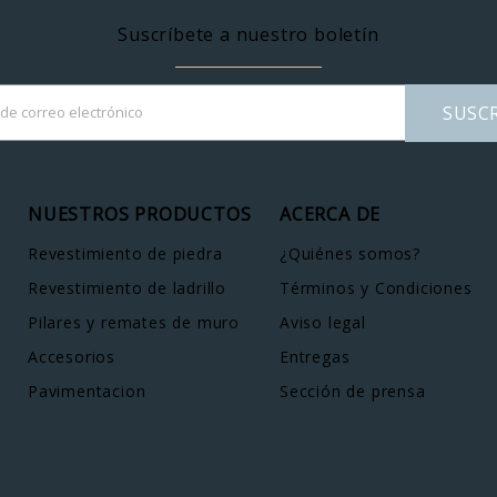
Suscríbete a nuestro boletín
SUSCR
NUESTROS PRODUCTOS
ACERCA DE
Revestimiento de piedra
¿Quiénes somos?
Revestimiento de ladrillo
Términos y Condiciones
Pilares y remates de muro
Aviso legal
Accesorios
Entregas
Pavimentacion
Sección de prensa