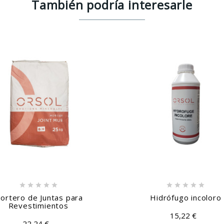
También podría interesarle











ortero de Juntas para
Hidrófugo incoloro
Revestimientos
15,22 €
22,24 €