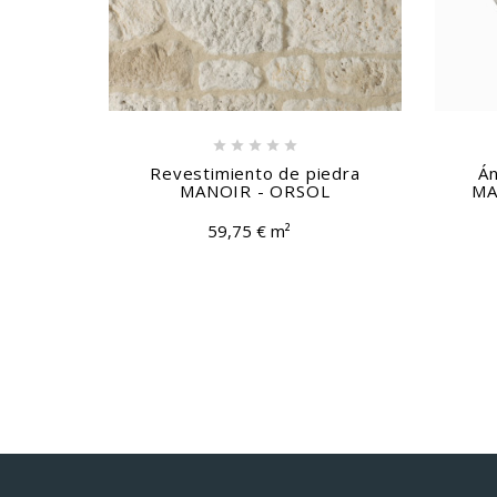






Revestimiento de piedra
Án
MANOIR - ORSOL
MA
59,75 € m²