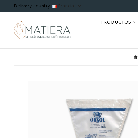

Delivery country
Francia
PRODUCTOS