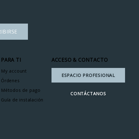
IBIRSE
PARA TI
ACCESO & CONTACTO
My account
ESPACIO PROFESIONAL
Órdenes
Métodos de pago
CONTÁCTANOS
Guía de instalación