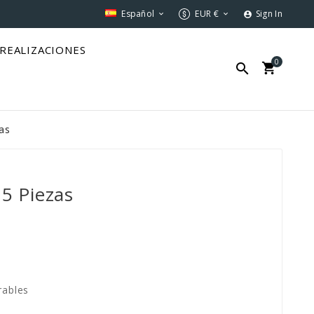
Español
EUR €
Sign In



REALIZACIONES
0


zas
 5 Piezas
rables