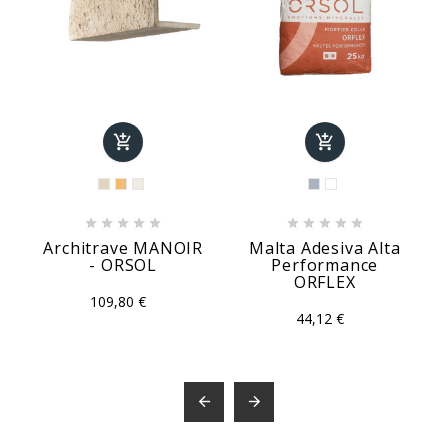












Architrave MANOIR
Malta Adesiva Alta
- ORSOL
Performance
ORFLEX
109,80 €
44,12 €

