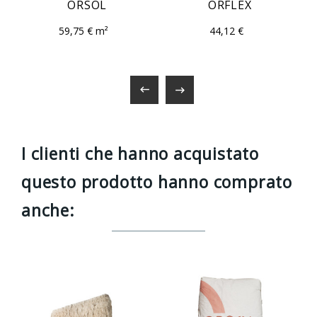
ORSOL
ORFLEX
59,75 € m²
44,12 €


I clienti che hanno acquistato
questo prodotto hanno comprato
anche: