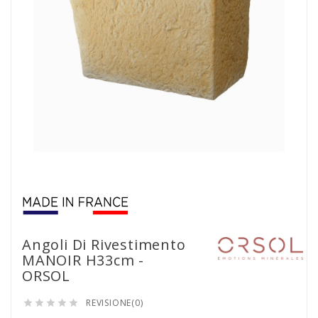
Angoli Di Rivestimento
MANOIR H33cm -
ORSOL
REVISIONE(0)




