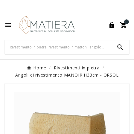
World's Fastest Online Shopping Destination

0




Home
Rivestimenti in pietra
Angoli di rivestimento MANOIR H33cm - ORSOL