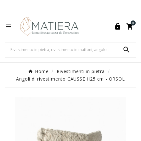
World's Fastest Online Shopping Destination

0




Home
Rivestimenti in pietra
Angoli di rivestimento CAUSSE H25 cm - ORSOL