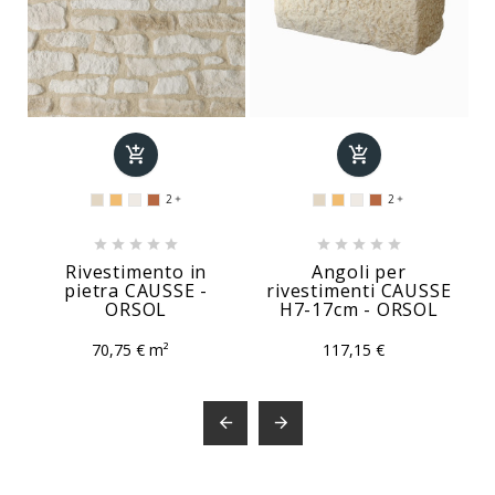


2
2












Rivestimento in
Angoli per
pietra CAUSSE -
rivestimenti CAUSSE
ORSOL
H7-17cm - ORSOL
70,75 € m²
117,15 €

