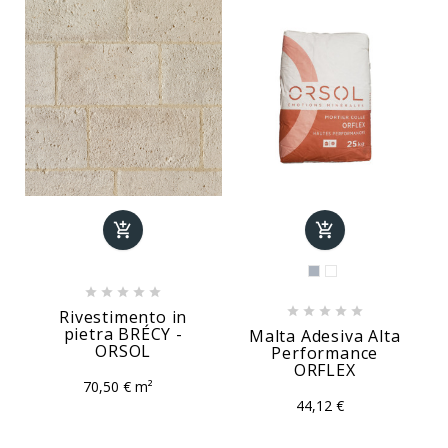












Rivestimento in
pietra BRÉCY -
Malta Adesiva Alta
ORSOL
Performance
ORFLEX
70,50 € m²
44,12 €