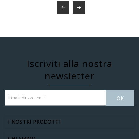


Iscriviti alla nostra
newsletter
OK
I NOSTRI PRODOTTI
CHI SIAMO