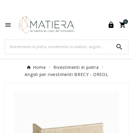
World's Fastest Online Shopping Destination

0




Home
Rivestimenti in pietra
Angoli per rivestimenti BRECY - ORSOL