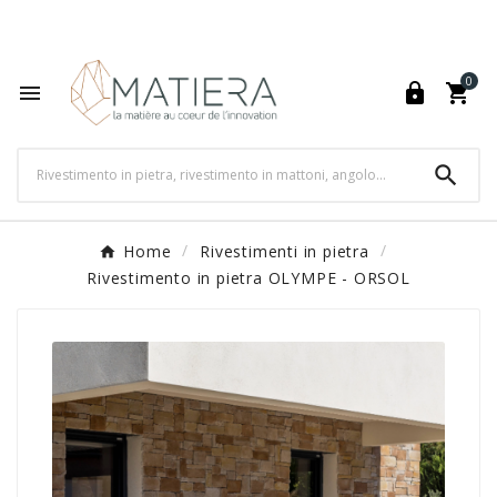
World's Fastest Online Shopping Destination

0




Home
Rivestimenti in pietra
Rivestimento in pietra OLYMPE - ORSOL