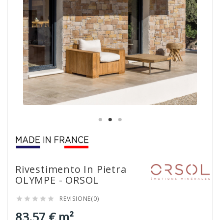
Rivestimento In Pietra
OLYMPE - ORSOL
REVISIONE(0)





83,57 € m²