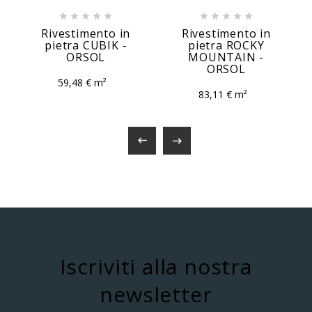










Rivestimento in
Rivestimento in
pietra CUBIK -
pietra ROCKY
ORSOL
MOUNTAIN -
ORSOL
59,48 € m²
83,11 € m²


Iscriviti alla nostra
newsletter