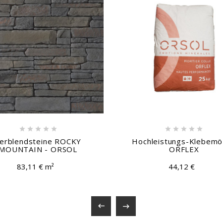










erblendsteine ROCKY
Hochleistungs-Klebemö
MOUNTAIN - ORSOL
ORFLEX
83,11 € m²
44,12 €

