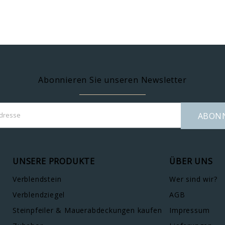
Abonnieren Sie unseren Newsletter
ABON
UNSERE PRODUKTE
ÜBER UNS
Verblendstein
Wer sind wir?
Verblendziegel
AGB
Steinpfeiler & Mauerabdeckungen kaufen
Impressum