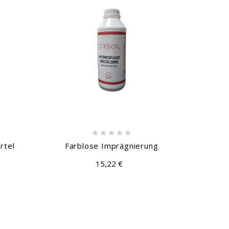





rtel
Farblose Imprägnierung
Ecks
15,22 €