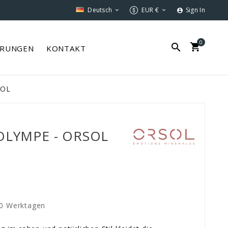
Deutsch
EUR €
Sign In



0


ERUNGEN
KONTAKT
SOL
 OLYMPE - ORSOL
20 Werktagen