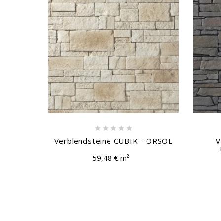





Verblendsteine CUBIK - ORSOL
V
59,48 € m²