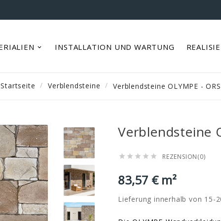
ERIALIEN
INSTALLATION UND WARTUNG
REALISI
Startseite
Verblendsteine
Verblendsteine OLYMPE - OR
Verblendsteine
REZENSION(0)





83,57 € m²
Lieferung innerhalb von 15-