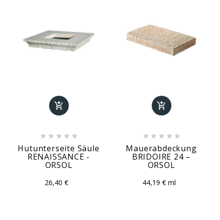












Hutunterseite Säule
Mauerabdeckung
RENAISSANCE -
BRIDOIRE 24 –
ORSOL
ORSOL
26,40 €
44,19 € ml