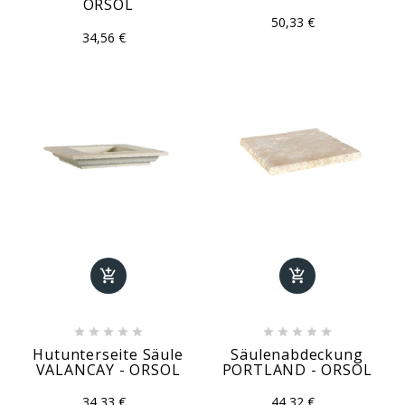
ORSOL
50,33 €
34,56 €












Hutunterseite Säule
Säulenabdeckung
VALANCAY - ORSOL
PORTLAND - ORSOL
34,33 €
44,32 €