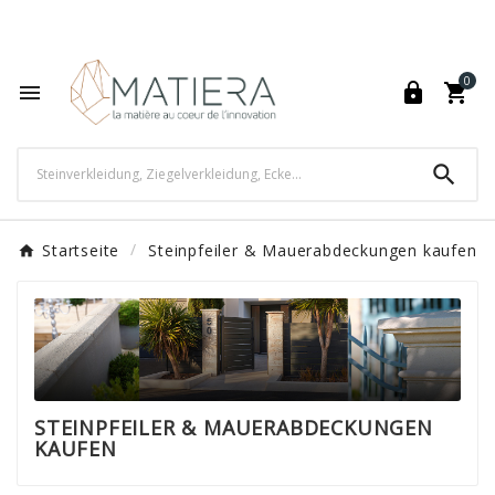
World's Fastest Online Shopping Destination

0




Startseite
Steinpfeiler & Mauerabdeckungen kaufen
STEINPFEILER & MAUERABDECKUNGEN
KAUFEN