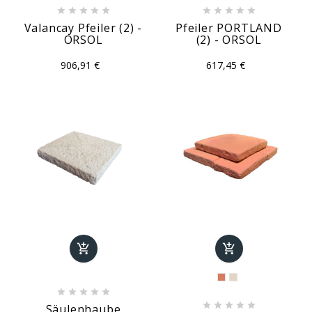










Valancay Pfeiler (2) -
Pfeiler PORTLAND
ORSOL
(2) - ORSOL
906,91 €
617,45 €












Säulenhaube