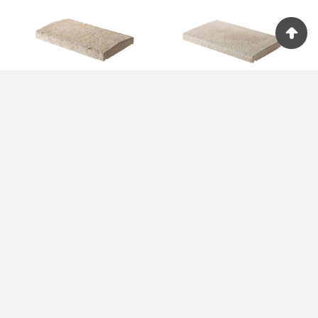












Mauerabdeckung
Mauerabdeckung
RENAISSANCE -
VALANCAY - ORSOL
ORSOL
50,36 € ml
44,75 € ml