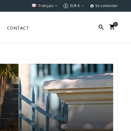
Français
EUR €
Se connecter



0


S
CONTACT