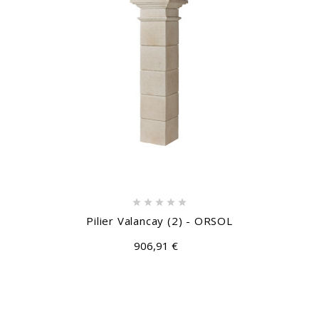





Pilier Valancay (2) - ORSOL
906,91 €