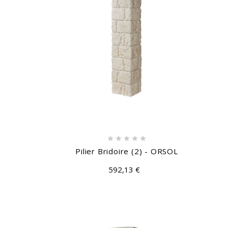





Pilier Bridoire (2) - ORSOL
592,13 €