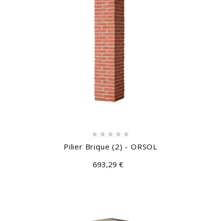





Pilier Brique (2) - ORSOL
693,29 €