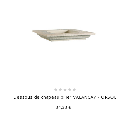





Dessous de chapeau pilier VALANCAY - ORSOL
34,33 €