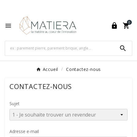
World's Fastest Online Shopping Destination

0




Accueil
Contactez-nous
CONTACTEZ-NOUS
Sujet
Adresse e-mail