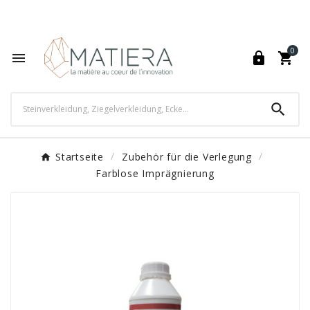
World's Fastest Online Shopping Destination

0




Startseite
Zubehör für die Verlegung
Farblose Imprägnierung