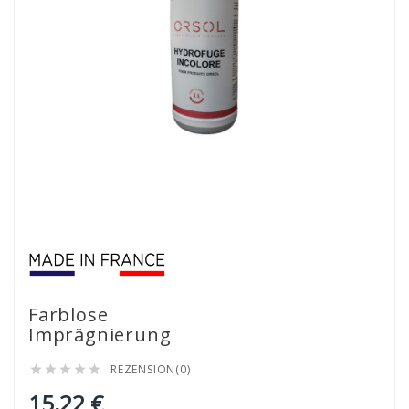
Farblose
Imprägnierung
REZENSION(0)





15,22 €