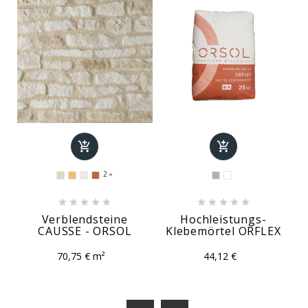


2











Verblendsteine
Hochleistungs-
CAUSSE - ORSOL
Klebemörtel ORFLEX
70,75 € m²
44,12 €