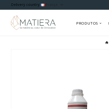

Delivery country
França
PRODUTOS