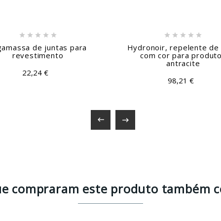










gamassa de juntas para
Hydronoir, repelente de
revestimento
com cor para produt
antracite
22,24 €
98,21 €


que compraram este produto também 