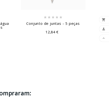






 água
Conjunto de juntas - 5 peças
os
PREPA

12,84 €

compraram: