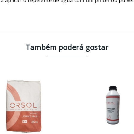
sta aplicar o repelente de água com um pincel ou pulve
Também poderá gostar
