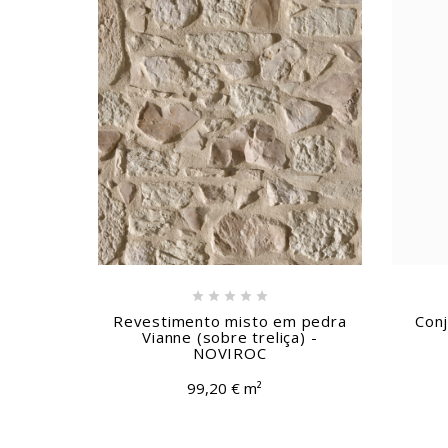





Revestimento misto em pedra
Conj
Vianne (sobre treliça) -
NOVIROC
99,20 € m²