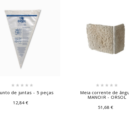










unto de juntas - 5 peças
Meia corrente de âng
MANOIR - ORSOL
12,84 €
51,68 €