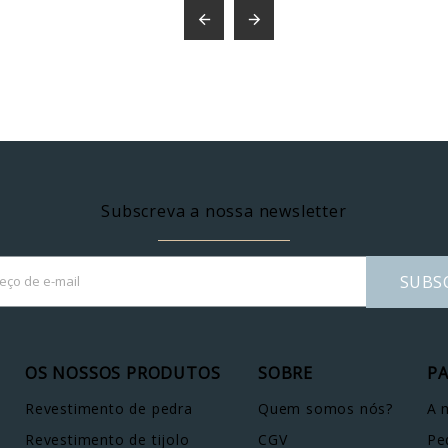


Subscreva a nossa newsletter
SUBS
OS NOSSOS PRODUTOS
SOBRE
PA
Revestimento de pedra
Quem somos nós?
A 
Revestimento de tijolo
CGV
Pe