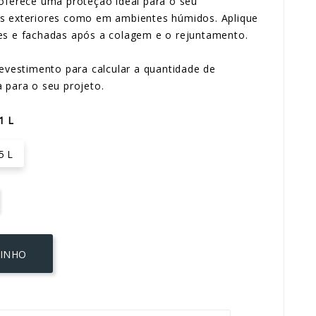
 oferece uma proteção ideal para o seu
as exteriores como em ambientes húmidos. Aplique
es e fachadas após a colagem e o rejuntamento.
revestimento para calcular a quantidade de
 para o seu projeto.
1 L
5 L
RINHO