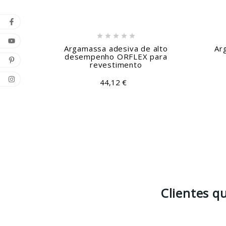





Argamassa adesiva de alto
Ar
desempenho ORFLEX para
revestimento
44,12 €
Clientes 