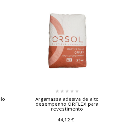





ulo
Argamassa adesiva de alto
Rev
desempenho ORFLEX para
revestimento
44,12 €