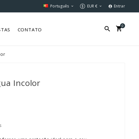
Português
EUR €
Entrar



0


STAS
CONTATO
lor
ua Incolor
s