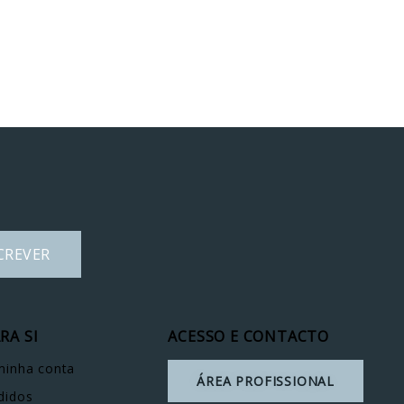
CREVER
RA SI
ACESSO E CONTACTO
minha conta
ÁREA PROFISSIONAL
didos