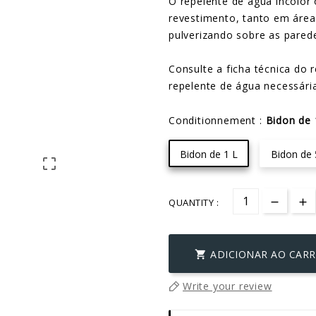
O repelente de água incolor
revestimento, tanto em áre
pulverizando sobre as pared
Consulte a ficha técnica do 
repelente de água necessária
Conditionnement :
Bidon de 
Bidon de 1 L
Bidon de 

QUANTITY :
ADICIONAR AO CAR

Write your review