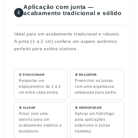
Aplicação com junta —
acabamento tradicional e sólido
2
Ideal para um acabamento tradicional e robusto.
A junta (1 a 2 cm) confere um aspeto autêntico,
perfeito para estilos rústicos.
① POSICIONAR
② REJUNTAR
Respeitar um
Preencher as juntas
espaçamento de 1 a 2
com uma argamassa
cm entre cada pedra.
adequada para pedra.
③ ALISAR
④ HIDROFUGAR
Alisar com uma
Aplicar um hidrófugo
talocha para um
para aplicações
acabamento estético e
exteriores e zonas
duradouro.
húmidas.