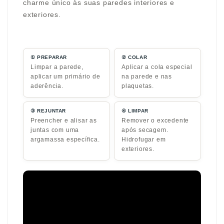
charme único às suas paredes interiores e
exteriores.
① PREPARAR
② COLAR
Limpar a parede,
Aplicar a cola especial
aplicar um primário de
na parede e nas
aderência.
plaquetas.
③ REJUNTAR
④ LIMPAR
Preencher e alisar as
Remover o excedente
juntas com uma
após secagem.
argamassa específica.
Hidrofugar em
exteriores.