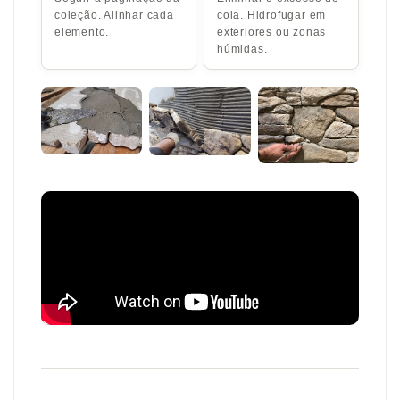
coleção. Alinhar cada
cola. Hidrofugar em
elemento.
exteriores ou zonas
húmidas.