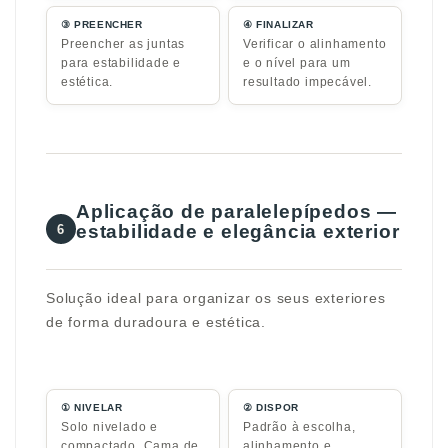
③ PREENCHER
④ FINALIZAR
Preencher as juntas
Verificar o alinhamento
para estabilidade e
e o nível para um
estética.
resultado impecável.
Aplicação de paralelepípedos —
estabilidade e elegância exterior
6
Solução ideal para organizar os seus exteriores
de forma duradoura e estética.
① NIVELAR
② DISPOR
Solo nivelado e
Padrão à escolha,
compactado. Cama de
alinhamento e