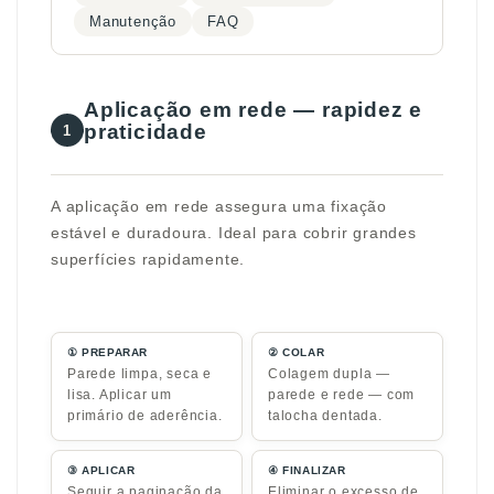
Manutenção
FAQ
Aplicação em rede — rapidez e
praticidade
1
A aplicação em rede assegura uma fixação
estável e duradoura. Ideal para cobrir grandes
superfícies rapidamente.
① PREPARAR
② COLAR
Parede limpa, seca e
Colagem dupla —
lisa. Aplicar um
parede e rede — com
primário de aderência.
talocha dentada.
③ APLICAR
④ FINALIZAR
Seguir a paginação da
Eliminar o excesso de