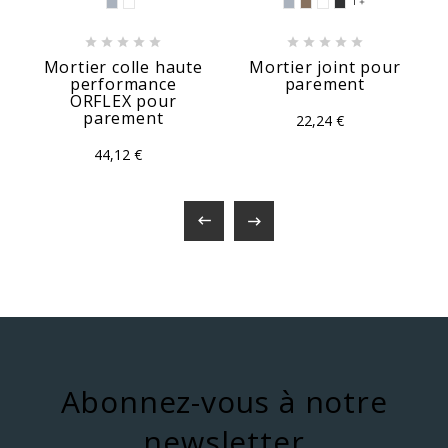
1











Mortier colle haute
Mortier joint pour
performance
parement
ORFLEX pour
parement
22,24 €
44,12 €


Abonnez-vous à notre
newsletter