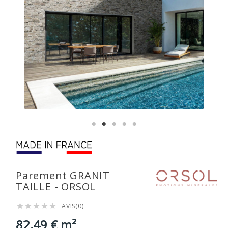
Parement GRANIT
TAILLE - ORSOL
AVIS(0)





82,49 € m²