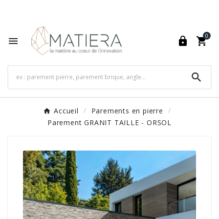
World's Fastest Online Shopping Destination

0




Accueil
Parements en pierre
Parement GRANIT TAILLE - ORSOL