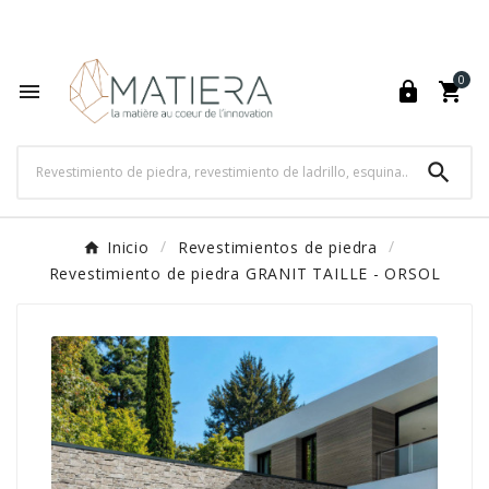
World's Fastest Online Shopping Destination

0




Inicio
Revestimientos de piedra
Revestimiento de piedra GRANIT TAILLE - ORSOL