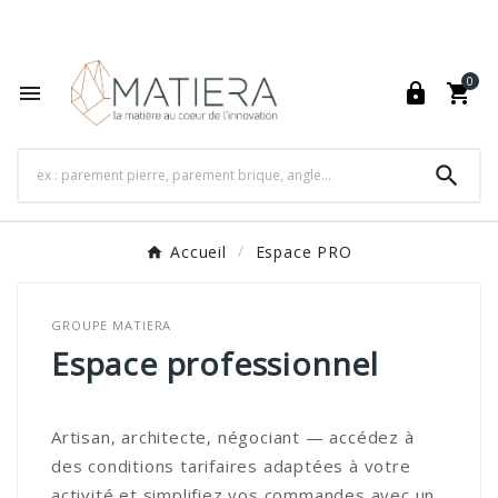
World's Fastest Online Shopping Destination

0




Accueil
Espace PRO
GROUPE MATIERA
Espace professionnel
Artisan, architecte, négociant — accédez à
des conditions tarifaires adaptées à votre
activité et simplifiez vos commandes avec un