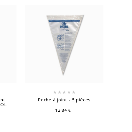





ent
Poche à joint - 5 pièces
Clé
SOL
12,84 €