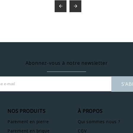


Abonnez-vous à notre newsletter
S’A
NOS PRODUITS
À PROPOS
Parement en pierre
Qui sommes nous ?
Parement en brique
CGV