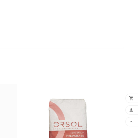


