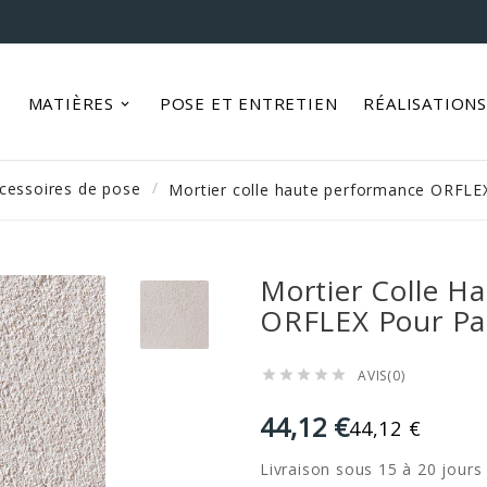
MATIÈRES
POSE ET ENTRETIEN
RÉALISATION
cessoires de pose
Mortier colle haute performance ORFLE
Mortier Colle H
ORFLEX Pour P
AVIS(0)





44,12 €
44,12 €
Livraison sous 15 à 20 jours