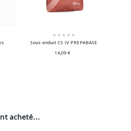





es
Sous enduit CS IV PREPABASE
Sous e
14,09 €
nt acheté...