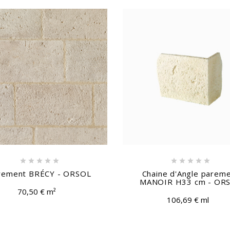











rement BRÉCY - ORSOL
Chaine d'Angle parem
MANOIR H33 cm - OR
70,50 € m²
106,69 € ml