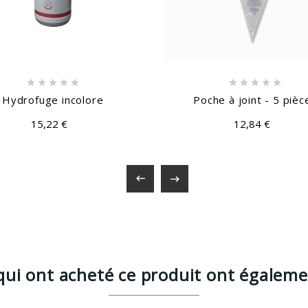










Hydrofuge incolore
Poche à joint - 5 pièc
15,22 €
12,84 €


 qui ont acheté ce produit ont égaleme