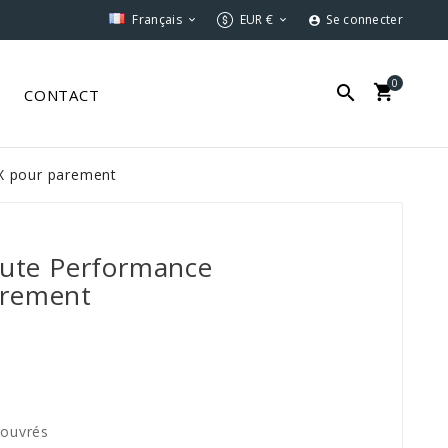
Français
EUR €
Se connecter



0


S
CONTACT
X pour parement
aute Performance
arement
 ouvrés