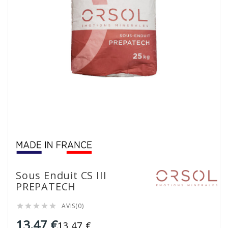
Sous Enduit CS III
PREPATECH
AVIS(0)





13,47 €
13,47 €