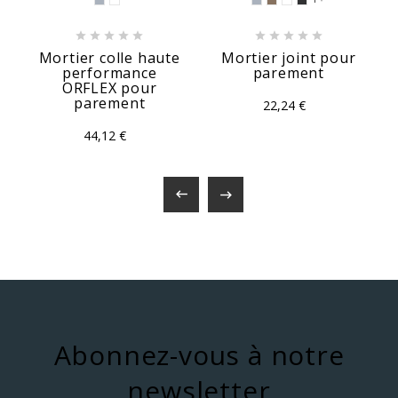










Mortier colle haute
Mortier joint pour
performance
parement
ORFLEX pour
parement
22,24 €
44,12 €


Abonnez-vous à notre
newsletter