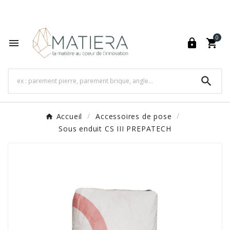
World's Fastest Online Shopping Destination

0




Accueil
Accessoires de pose
Sous enduit CS III PREPATECH