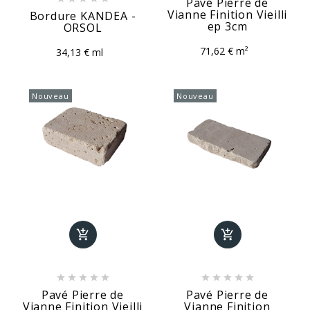
Pavé Pierre de
Vianne Finition Vieilli
Bordure KANDEA -
ep 3cm
ORSOL
71,62 € m²
34,13 € ml
Nouveau
Nouveau












Pavé Pierre de
Pavé Pierre de
Vianne Finition Vieilli
Vianne Finition