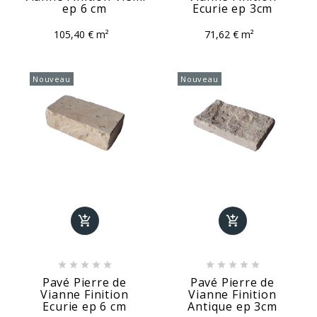
ep 6 cm
Ecurie ep 3cm
105,40 € m²
71,62 € m²
Nouveau
Nouveau












Pavé Pierre de
Pavé Pierre de
Vianne Finition
Vianne Finition
Ecurie ep 6 cm
Antique ep 3cm