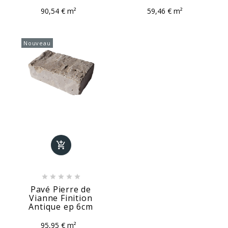
90,54 € m²
59,46 € m²
Nouveau






Pavé Pierre de
Vianne Finition
Antique ep 6cm
95,95 € m²