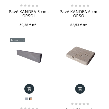










Pavé KANDEA 3 cm -
Pavé KANDEA 6 cm -
ORSOL
ORSOL
50,38 € m²
82,53 € m²
Nouveau











