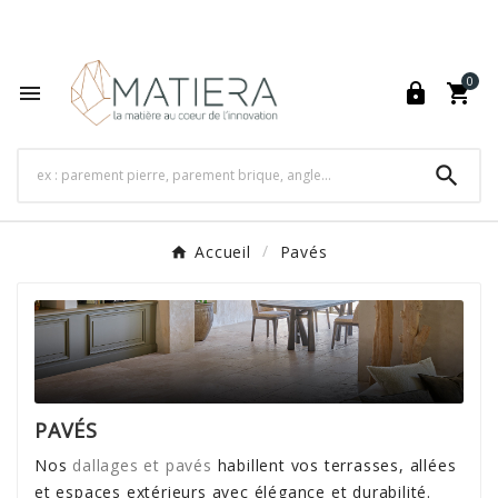
World's Fastest Online Shopping Destination

0




Accueil
Pavés
PAVÉS
Nos
dallages et pavés
habillent vos terrasses, allées
et espaces extérieurs avec élégance et durabilité.