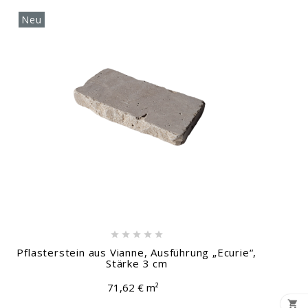
Neu





Pflasterstein aus Vianne, Ausführung „Ecurie“,
Stärke 3 cm
71,62 € m²
