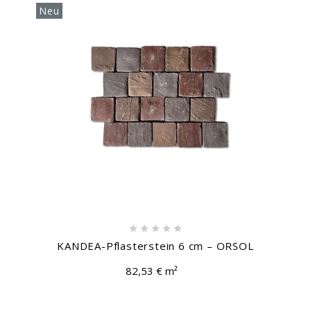
Neu





KANDEA-Pflasterstein 6 cm – ORSOL
82,53 € m²