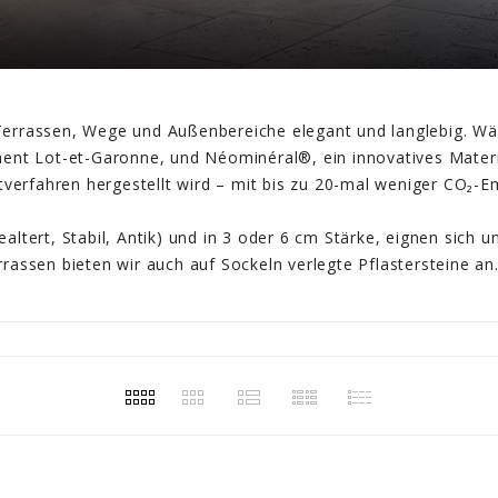
 Terrassen, Wege und Außenbereiche elegant und langlebig. Wäh
nt Lot-et-Garonne, und Néominéral®, ein innovatives Materia
erfahren hergestellt wird – mit bis zu 20-mal weniger CO₂-Emi
altert, Stabil, Antik) und in 3 oder 6 cm Stärke, eignen sich u
rassen bieten wir auch auf Sockeln verlegte Pflastersteine ​​a