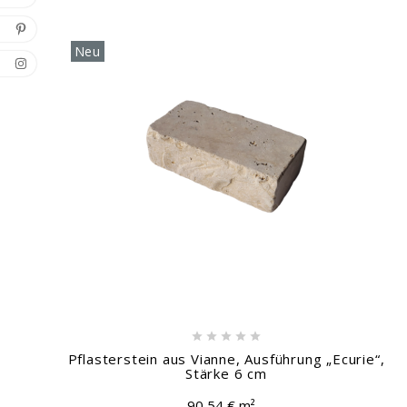
Neu





Pflasterstein aus Vianne, Ausführung „Ecurie“,
Stärke 6 cm
90,54 € m²