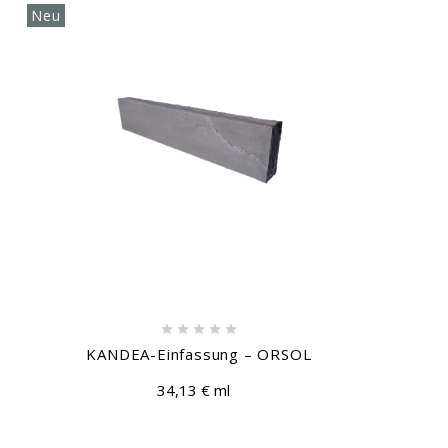
Neu





KANDEA-Einfassung – ORSOL
34,13 € ml