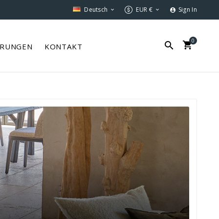
Deutsch
EUR €
Sign In



0


ERUNGEN
KONTAKT