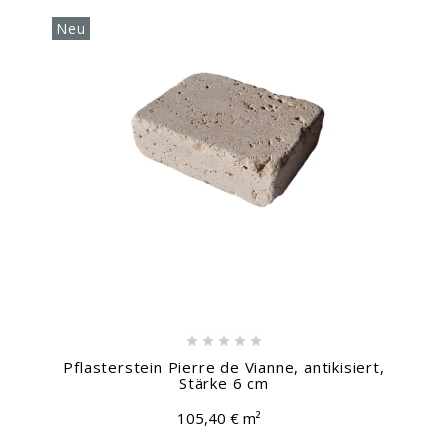
Neu





Pflasterstein Pierre de Vianne, antikisiert,
Stärke 6 cm
105,40 € m²