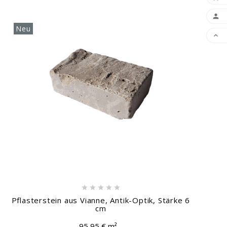

Neu






Pflasterstein aus Vianne, Antik-Optik, Stärke 6
cm
95,95 € m²