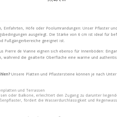
, Einfahrten, Höfe oder Poolumrandungen: Unser Pflaster und
sbedingungen ausgelegt. Die Stärke von 6 cm ist ideal für be
nd Fußgängerbereiche geeignet ist.
us Pierre de Vianne eignen sich ebenso für Innenböden: Einga
h, während die gealterte Oberfläche eine warme und authenti
ählen?
Unsere Platten und Pflastersteine können je nach Unt
enplatten und Terrassen
assen oder Balkone, erleichtert den Zugang zu darunter liegen
ußenpflaster, fördert die Wasserdurchlässigkeit und Regenwas