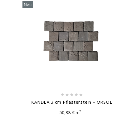
Neu





KANDEA 3 cm Pflasterstein – ORSOL
50,38 € m²