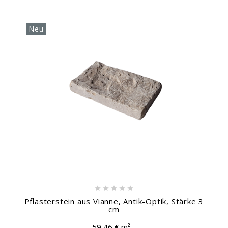
Neu





Pflasterstein aus Vianne, Antik-Optik, Stärke 3
cm
59,46 € m²