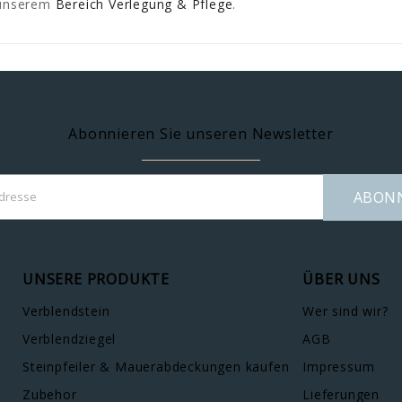
n unserem
Bereich Verlegung & Pflege
.
Abonnieren Sie unseren Newsletter
ABON
UNSERE PRODUKTE
ÜBER UNS
Verblendstein
Wer sind wir?
Verblendziegel
AGB
Steinpfeiler & Mauerabdeckungen kaufen
Impressum
Zubehor
Lieferungen