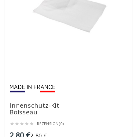
Innenschutz-Kit
Boisseau
REZENSION(0)





2,80 €
2,80 €