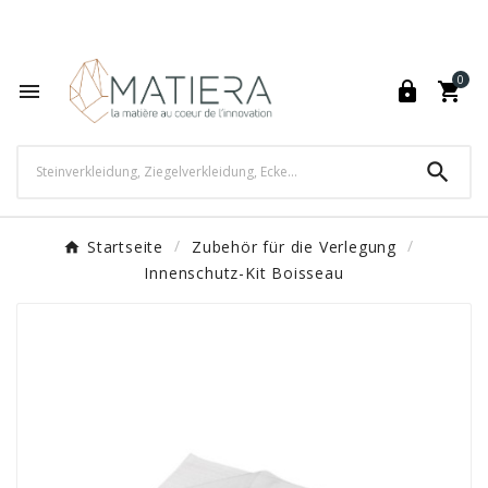
World's Fastest Online Shopping Destination

0




Startseite
Zubehör für die Verlegung
Innenschutz-Kit Boisseau