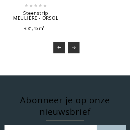





Steenstrip
MEULIÈRE - ORSOL
€ 81,45 m²


Abonneer je op onze
nieuwsbrief