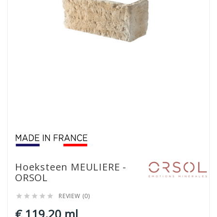
Hoeksteen MEULIERE -
ORSOL
REVIEW (0)





€ 119,20 ml