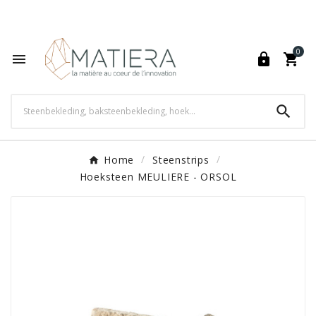
World's Fastest Online Shopping Destination

0




Home
Steenstrips
Hoeksteen MEULIERE - ORSOL