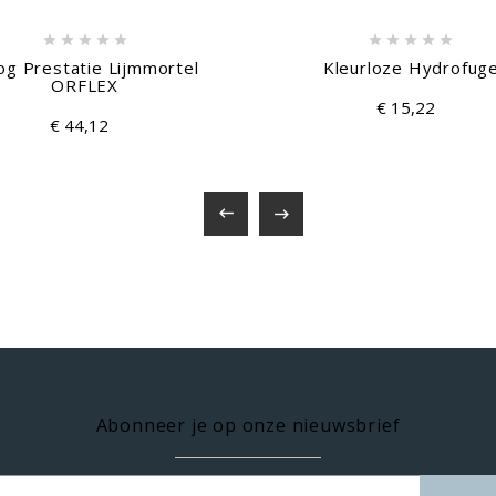










g Prestatie Lijmmortel
Kleurloze Hydrofug
ORFLEX
€ 15,22
€ 44,12


Abonneer je op onze nieuwsbrief