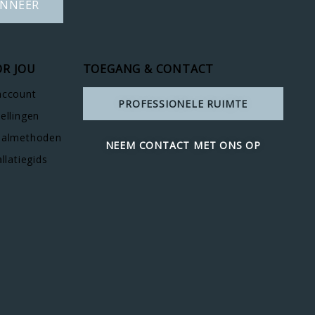
NNEER
R JOU
TOEGANG & CONTACT
account
PROFESSIONELE RUIMTE
ellingen
aalmethoden
NEEM CONTACT MET ONS OP
allatiegids