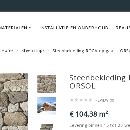
MATERIALEN
INSTALLATIE EN ONDERHOUD
REALI
Home
Steenstrips
Steenbekleding ROCA op gaas - OR
Steenbekleding
ORSOL
REVIEW (0)





€ 104,38 m²
Levering binnen 15 tot 20 w