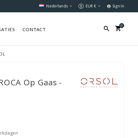
Nederlands
EUR €
Sign In



0


SATIES
CONTACT
SOL
 ROCA Op Gaas -
erkdagen