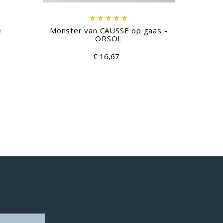





e
Monster van CAUSSE op gaas -
Hoe
ORSOL
€ 16,67