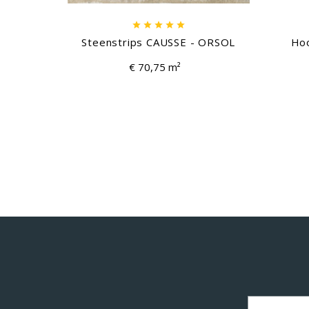





Steenstrips CAUSSE - ORSOL
Hoo
€ 70,75 m²