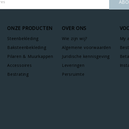
ABO
ONZE PRODUCTEN
OVER ONS
VOO
Steenbekleding
Wie zijn wij?
My 
Baksteenbekleding
Algemene voorwaarden
Best
Pilaren & Muurkappen
Juridische kennisgeving
Bet
Accessoires
Leveringen
Inst
Bestrating
Persruimte