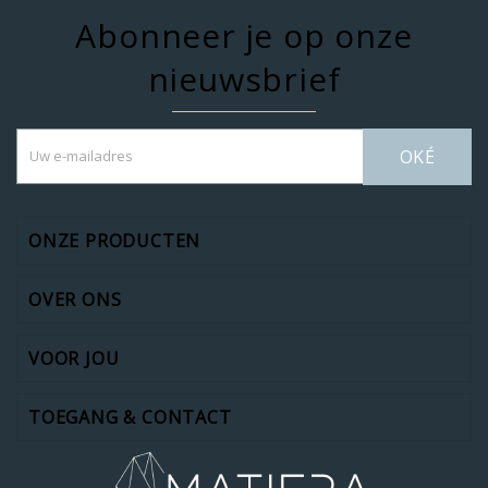
Abonneer je op onze
nieuwsbrief
OKÉ
ONZE PRODUCTEN
OVER ONS
VOOR JOU
TOEGANG & CONTACT