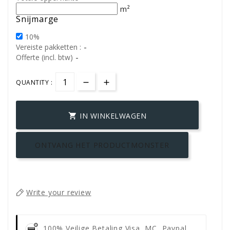
m²
Snijmarge
10%
-
Vereiste pakketten :
-
Offerte (incl. btw)
QUANTITY :
IN WINKELWAGEN

ONTVANG HET PRODUCTMONSTER
Write your review
100% Veilige Betaling
Visa, MC, Paypal,