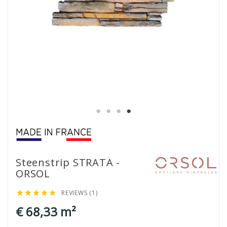
Steenstrip STRATA -
ORSOL
REVIEWS (1)





€ 68,33 m²