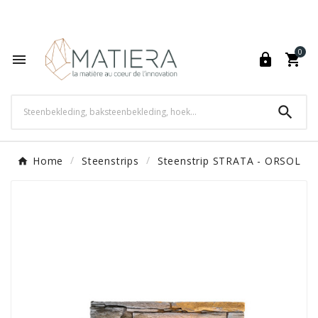
World's Fastest Online Shopping Destination

0




Home
Steenstrips
Steenstrip STRATA - ORSOL