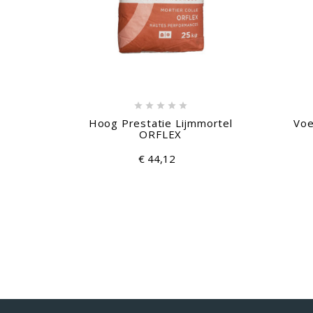





Hoog Prestatie Lijmmortel
Voe
ORFLEX
€ 44,12