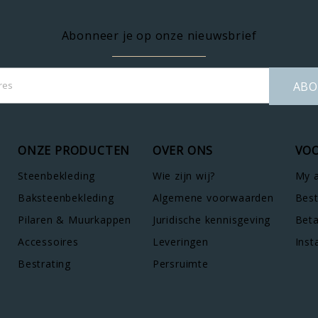
Abonneer je op onze nieuwsbrief
ABO
ONZE PRODUCTEN
OVER ONS
VOO
Steenbekleding
Wie zijn wij?
My 
Baksteenbekleding
Algemene voorwaarden
Best
Pilaren & Muurkappen
Juridische kennisgeving
Bet
Accessoires
Leveringen
Inst
Bestrating
Persruimte