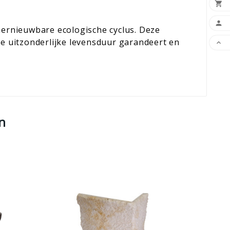


 hernieuwbare ecologische cyclus. Deze
ie uitzonderlijke levensduur garandeert en

n