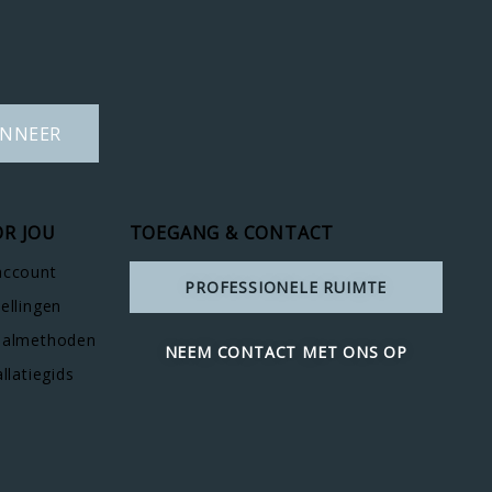
NNEER
R JOU
TOEGANG & CONTACT
account
PROFESSIONELE RUIMTE
ellingen
aalmethoden
NEEM CONTACT MET ONS OP
allatiegids