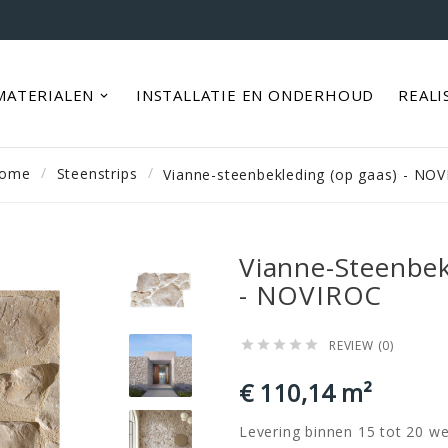
MATERIALEN
INSTALLATIE EN ONDERHOUD
REALI
ome
Steenstrips
Vianne-steenbekleding (op gaas) - NO
Vianne-Steenbek
- NOVIROC
REVIEW (0)





€ 110,14 m²
Levering binnen 15 tot 20 w