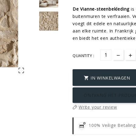
De Vianne-steenbekleding
is
buitenmuren te verfraaien. 
voegt dit edele en natuurlij
aan elke ruimte. In Frankrij
en biedt het een authentieke 
QUANTITY :

IN WINKELWAGEN

ONTVANG HET PRODU
Write your review
100% Veilige Betalin