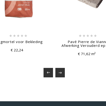











gmortel voor Bekleding
Pavé Pierre de Vian
Afwerking Verouderd e
€ 22,24
€ 71,62 m²

