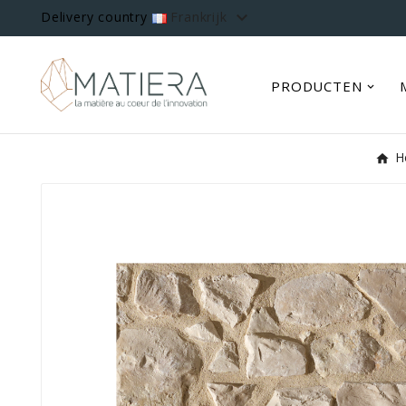

Delivery country
Frankrijk
PRODUCTEN
H