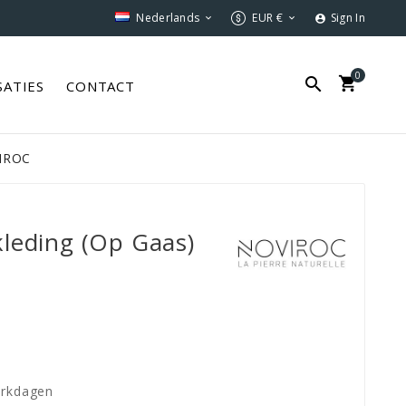
Nederlands
EUR €
Sign In



0


SATIES
CONTACT
VIROC
leding (op Gaas)
erkdagen