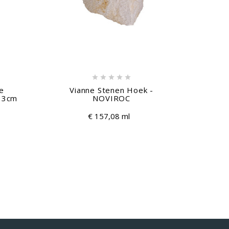





ne
Vianne Stenen Hoek -
Stee
p 3cm
NOVIROC
G
€ 157,08 ml