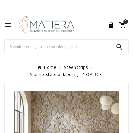
World's Fastest Online Shopping Destination

0




Home
Steenstrips
Vianne-steenbekleding - NOVIROC