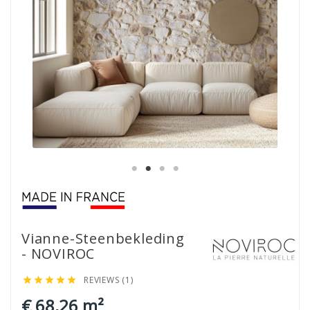
Vianne-Steenbekleding
- NOVIROC
REVIEWS (1)





€ 68,26 m²