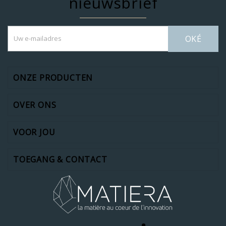
nieuwsbrief
OKÉ
ONZE PRODUCTEN
OVER ONS
VOOR JOU
TOEGANG & CONTACT