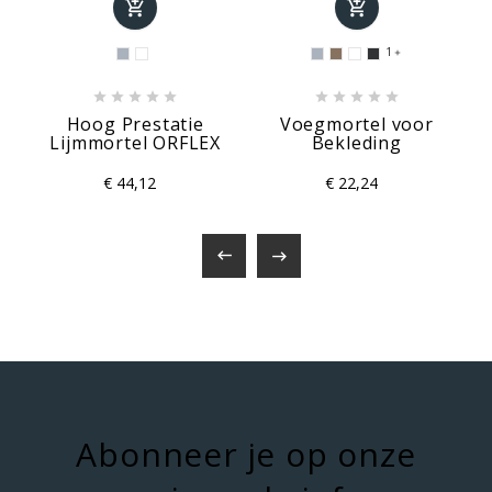


1











Hoog Prestatie
Voegmortel voor
Lijmmortel ORFLEX
Bekleding
€ 44,12
€ 22,24


Abonneer je op onze