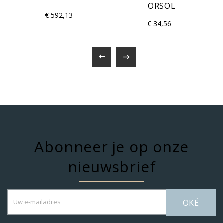
ORSOL
€ 592,13
€ 34,56


Abonneer je op onze
nieuwsbrief
OKÉ