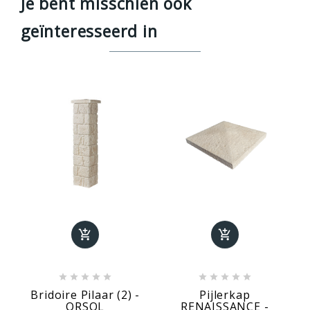
Je bent misschien ook
geïnteresseerd in












Bridoire Pilaar (2) -
Pijlerkap
ORSOL
RENAISSANCE -