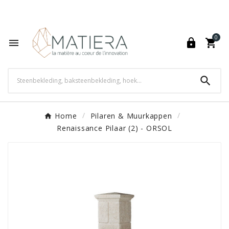
World's Fastest Online Shopping Destination

0




Home
Pilaren & Muurkappen
Renaissance Pilaar (2) - ORSOL