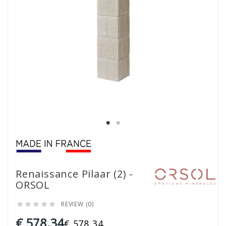
Renaissance Pilaar (2) -
ORSOL
REVIEW (0)





€ 578,34
€ 578,34