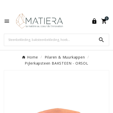
World's Fastest Online Shopping Destination

0




Home
Pilaren & Muurkappen
Pijlerkapsteen BAKSTEEN - ORSOL