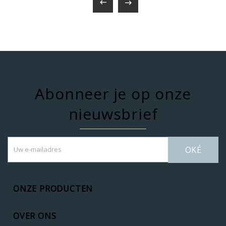


Abonneer je op onze
nieuwsbrief
OKÉ
ONZE PRODUCTEN
OVER ONS