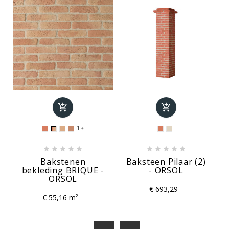


1











Bakstenen
Baksteen Pilaar (2)
bekleding BRIQUE -
- ORSOL
ORSOL
€ 693,29
€ 55,16 m²