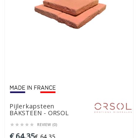
Pijlerkapsteen
BAKSTEEN - ORSOL
REVIEW (0)





€ 64,35
€ 64,35