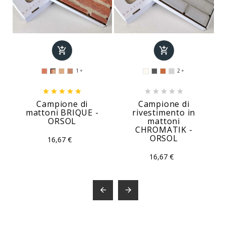


1
2












Campione di
Campione di
mattoni BRIQUE -
rivestimento in
ORSOL
mattoni
CHROMATIK -
ORSOL
16,67 €
16,67 €

