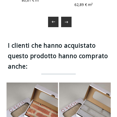
80,61 € m²
62,89 € m²


I clienti che hanno acquistato
questo prodotto hanno comprato
anche: