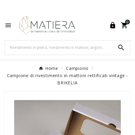
World's Fastest Online Shopping Destination

0




Home
Campionis
Campione di rivestimento in mattoni rettificati vintage -
BRIKELIA