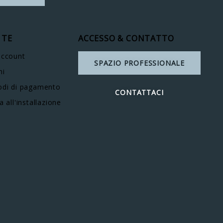
 TE
ACCESSO & CONTATTO
account
SPAZIO PROFESSIONALE
ni
di di pagamento
CONTATTACI
a all'installazione