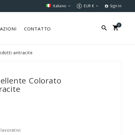
Italiano
EUR €
Sign In



0


ZAZIONI
CONTATTO
odotti antracite
pellente Colorato
racite
lavorativi