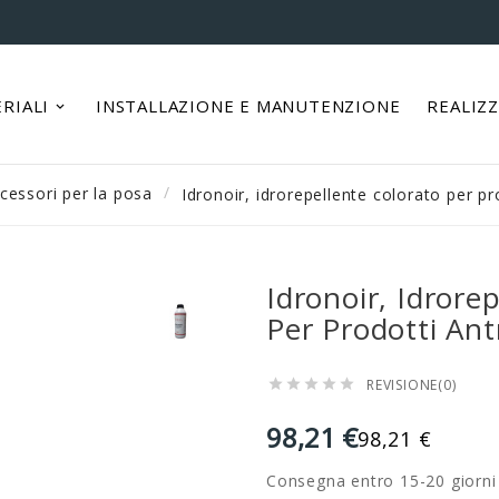
RIALI
INSTALLAZIONE E MANUTENZIONE
REALIZ
cessori per la posa
Idronoir, idrorepellente colorato per pr
Idronoir, Idrore
Per Prodotti Ant
REVISIONE(0)





98,21 €
98,21 €
Consegna entro 15-20 giorni 