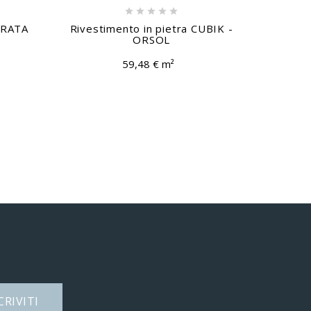





STRATA
Rivestimento in pietra CUBIK -
ORSOL
59,48 € m²
CRIVITI