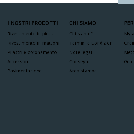
I NOSTRI PRODOTTI
CHI SIAMO
PER
Rivestimento in pietra
Chi siamo?
My 
Rivestimento in mattoni
Termini e Condizioni
Ordi
Pilastri e coronamento
Note legali
Meto
Accessori
Consegne
Guid
Pavimentazione
Area stampa