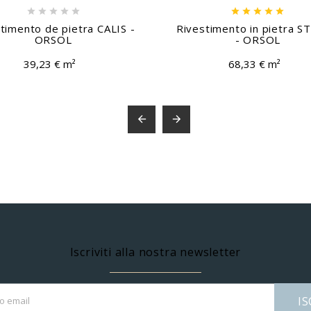










timento de pietra CALIS -
Rivestimento in pietra 
ORSOL
- ORSOL
39,23 € m²
68,33 € m²


Iscriviti alla nostra newsletter
IS