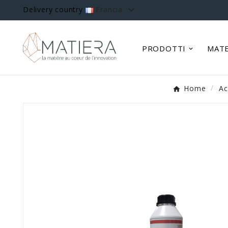

Delivery country
Francia
PRODOTTI
MATE
Home
Ac