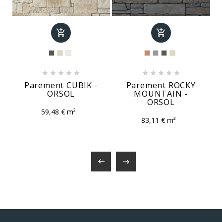












Parement CUBIK -
Parement ROCKY
ORSOL
MOUNTAIN -
ORSOL
59,48 € m²
83,11 € m²

