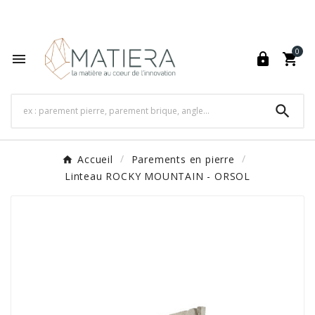
World's Fastest Online Shopping Destination

0




Accueil
Parements en pierre
Linteau ROCKY MOUNTAIN - ORSOL