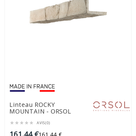
Linteau ROCKY
MOUNTAIN - ORSOL
AVIS(0)





161,44 €
161,44 €