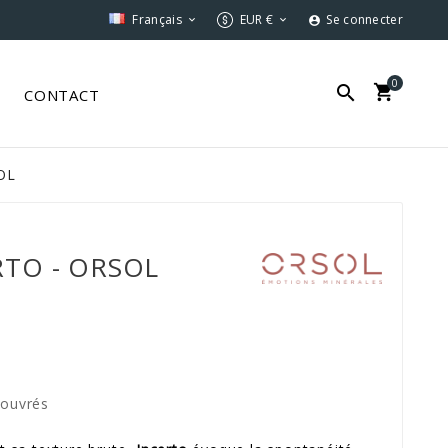
Français
EUR €
Se connecter



0


S
CONTACT
OL
RTO - ORSOL
 ouvrés