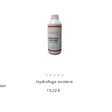





Hydrofuge incolore
Parem
our
15,22 €