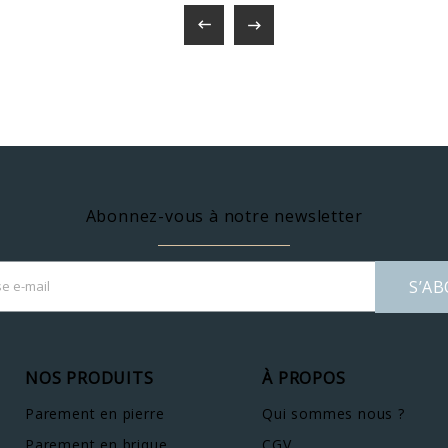


Abonnez-vous à notre newsletter
S’A
NOS PRODUITS
À PROPOS
Parement en pierre
Qui sommes nous ?
Parement en brique
CGV