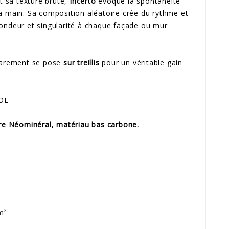
et sa texture brute,
Incerto
évoque la spontanéité
a main. Sa composition aléatoire crée du rythme et
ondeur et singularité à chaque façade ou mur
parement se pose
sur treillis
pour un véritable gain
OL
rre Néominéral, matériau bas carbone.
m²