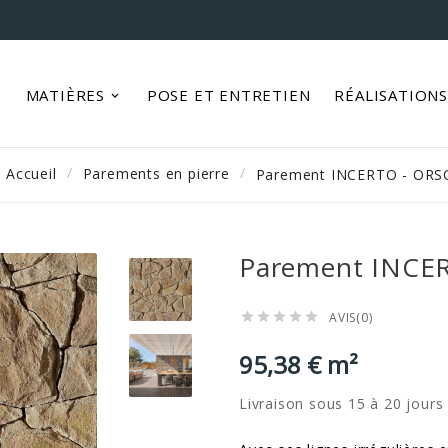
MATIÈRES
POSE ET ENTRETIEN
RÉALISATION
Accueil
Parements en pierre
Parement INCERTO - ORS
Parement INCE
AVIS(0)





95,38 € m²
Livraison sous 15 à 20 jours