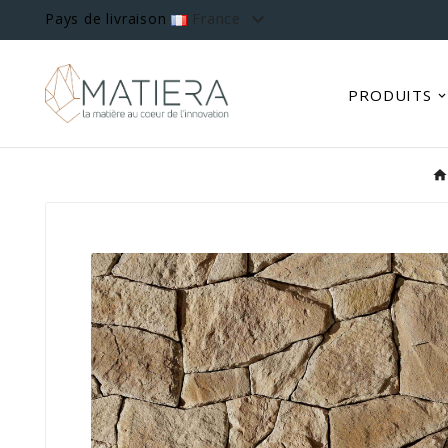

Pays de livraison
France
PRODUITS