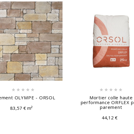










ement OLYMPE - ORSOL
Mortier colle haute
performance ORFLEX p
parement
83,57 € m²
44,12 €