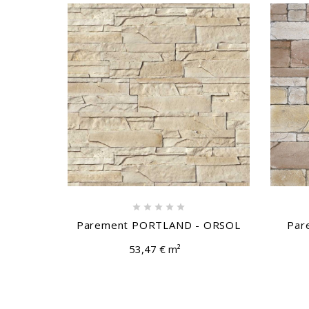





Parement PORTLAND - ORSOL
Par
53,47 € m²