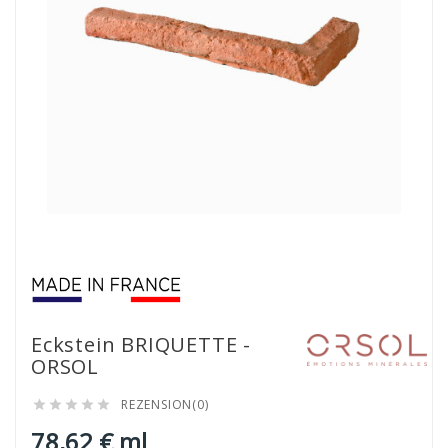
Eckstein BRIQUETTE -
ORSOL
REZENSION(0)





78,62 € ml