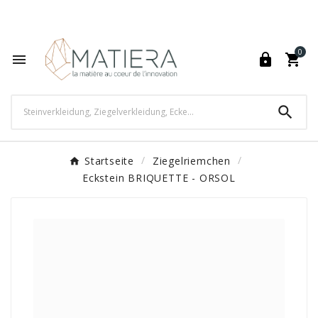
World's Fastest Online Shopping Destination

0




Startseite
Ziegelriemchen
Eckstein BRIQUETTE - ORSOL