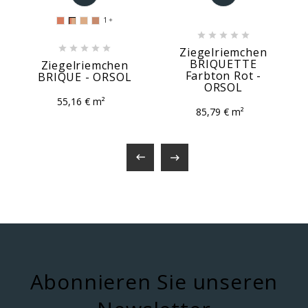
1











Ziegelriemchen
BRIQUETTE
Ziegelriemchen
Farbton Rot -
BRIQUE - ORSOL
ORSOL
55,16 € m²
85,79 € m²


Abonnieren Sie unseren