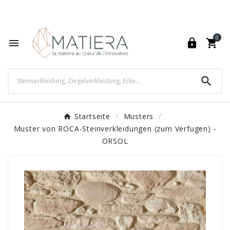
World's Fastest Online Shopping Destination

0




Startseite
Musters
Muster von ROCA-Steinverkleidungen (zum Verfugen) -
ORSOL