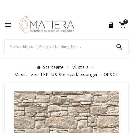
World's Fastest Online Shopping Destination

0




Startseite
Musters
Muster von TERTUS Steinverkleidungen - ORSOL