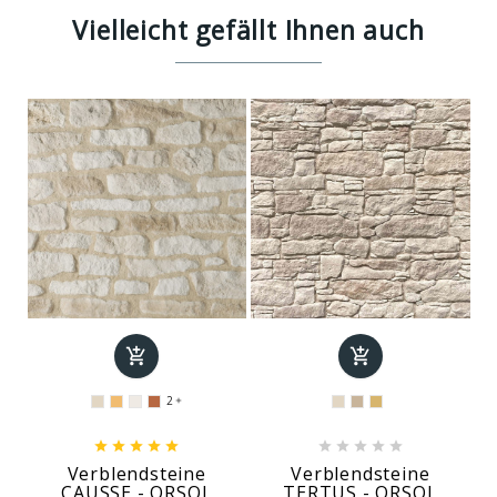
Vielleicht gefällt Ihnen auch


2











Verblendsteine
Verblendsteine
CAUSSE - ORSOL
TERTUS - ORSOL