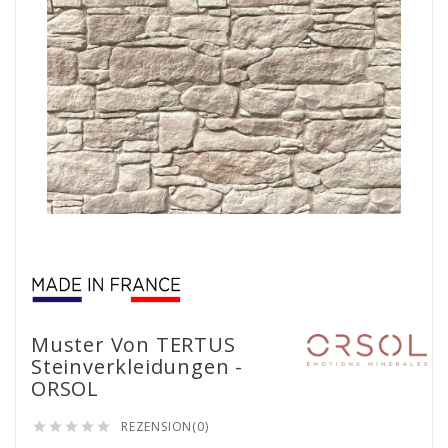
Muster Von TERTUS
Steinverkleidungen -
ORSOL
REZENSION(0)




