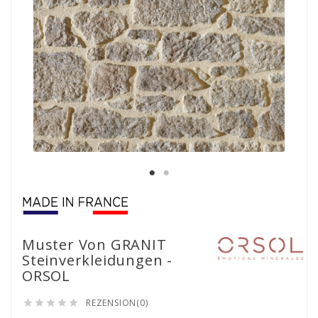
Muster Von GRANIT
Steinverkleidungen -
ORSOL
REZENSION(0)




