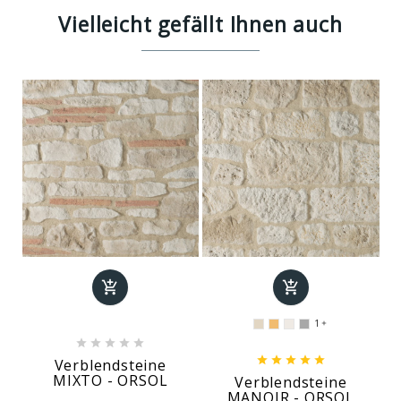
Vielleicht gefällt Ihnen auch


1











Verblendsteine
MIXTO - ORSOL
Verblendsteine
MANOIR - ORSOL