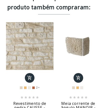
produto também compraram:


2











Revestimento de
Meia corrente de
pedra CAUSSE -
ângulo MANOIR -