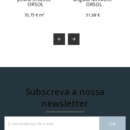
ORSOL
ORSOL
70,75 € m²
51,68 €


Subscreva a nossa
newsletter
OK