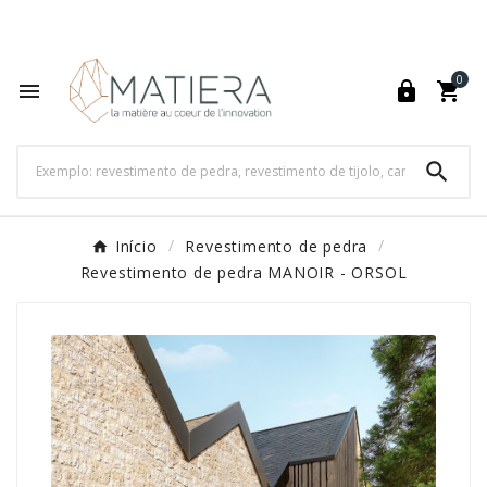
World's Fastest Online Shopping Destination

0




Início
Revestimento de pedra
Revestimento de pedra MANOIR - ORSOL