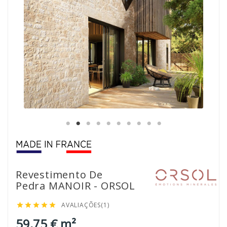
Revestimento De
Pedra MANOIR - ORSOL
AVALIAÇÕES(1)





59,75 € m²