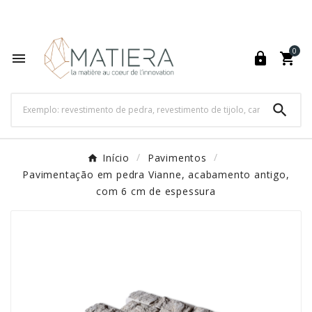
World's Fastest Online Shopping Destination

0




Início
Pavimentos
Pavimentação em pedra Vianne, acabamento antigo,
com 6 cm de espessura