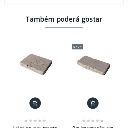
Também poderá gostar
Novo












Lajes de pavimento
Pavimentação em