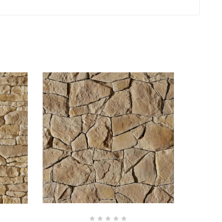




