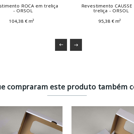
stimento ROCA em treliça
Revestimento CAUSSE
- ORSOL
treliça - ORSOL
104,38 € m²
95,38 € m²


que compraram este produto também 