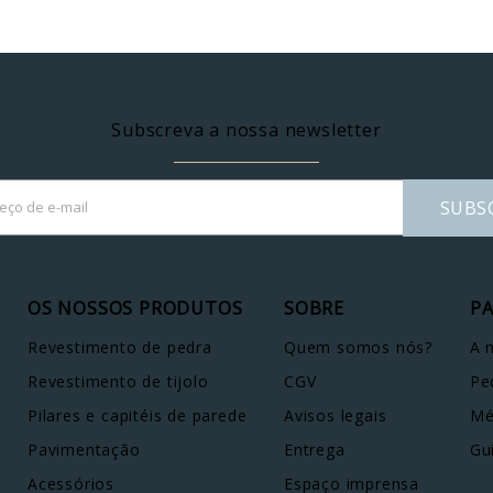
Subscreva a nossa newsletter
SUBS
OS NOSSOS PRODUTOS
SOBRE
PA
Revestimento de pedra
Quem somos nós?
A 
Revestimento de tijolo
CGV
Pe
Pilares e capitéis de parede
Avisos legais
Mé
Pavimentação
Entrega
Gu
Acessórios
Espaço imprensa