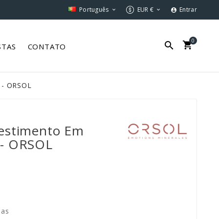
Português
EUR €
Entrar



0


STAS
CONTATO
 - ORSOL
estimento Em
 - ORSOL
ias