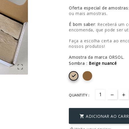
Oferta especial de amostras
ou mais amostras.
É bom saber
: Receberá um c
encomenda, que pode ser uti
Faça a escolha certa ao enc
nossos produtos!
Amostra da marca ORSOL
.
Sombra :
Beige nuancé


QUANTITY :
ADICIONAR AO CAR
