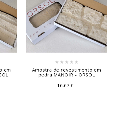






to em
Amostra de revestimento em
Amost
SOL
pedra MANOIR - ORSOL
pe
16,67 €