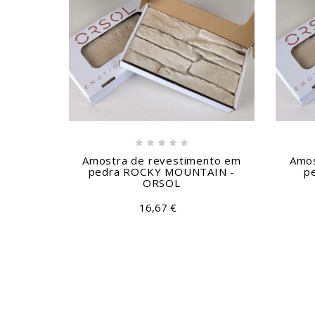





Amostra de revestimento em
Amos
pedra ROCKY MOUNTAIN -
p
ORSOL
16,67 €