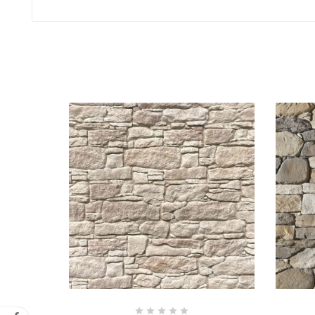




