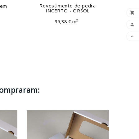
Revestimento de pedra
 em
INCERTO - ORSOL

95,38 € m²


compraram: