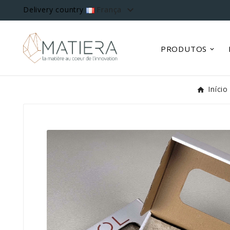

Delivery country
França
PRODUTOS
Início