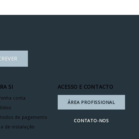
CREVER
RA SI
ACESSO E CONTACTO
minha conta
ÁREA PROFISSIONAL
didos
todos de pagamento
CONTATO-NOS
ia de instalação