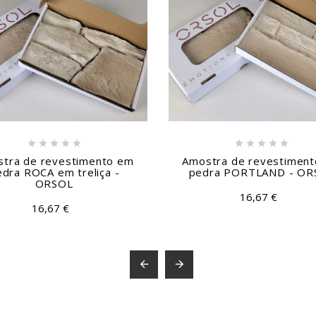











tra de revestimento em
Amostra de revestimen
edra ROCA em treliça -
pedra PORTLAND - OR
ORSOL
16,67 €
16,67 €

