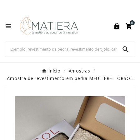
World's Fastest Online Shopping Destination

0




Início
Amostras
Amostra de revestimento em pedra MEULIERE - ORSOL