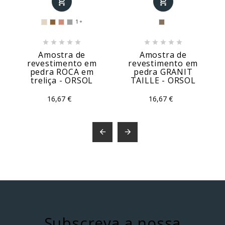


1











Amostra de
Amostra de
revestimento em
revestimento em
pedra ROCA em
pedra GRANIT
treliça - ORSOL
TAILLE - ORSOL
16,67 €
16,67 €


Subscreva a nossa