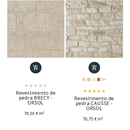


2











Revestimento de
pedra BRECY -
Revestimento de
ORSOL
pedra CAUSSE -
ORSOL
70,50 € m²
70,75 € m²