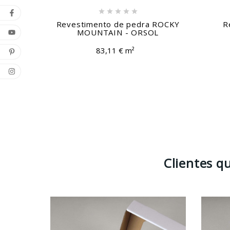





Revestimento de pedra ROCKY
R
MOUNTAIN - ORSOL
83,11 € m²
Clientes 