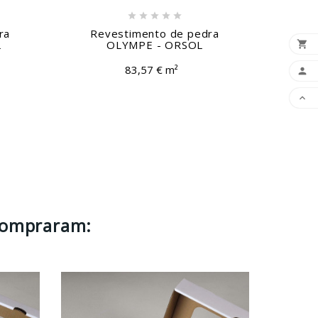





ra
Revestimento de pedra
Revest
L
OLYMPE - ORSOL

83,57 € m²


compraram: