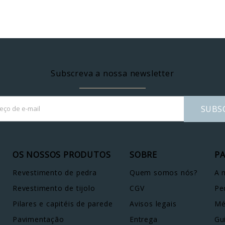
Subscreva a nossa newsletter
SUBS
OS NOSSOS PRODUTOS
SOBRE
PA
Revestimento de pedra
Quem somos nós?
A 
Revestimento de tijolo
CGV
Pe
Pilares e capitéis de parede
Avisos legais
Mé
Pavimentação
Entrega
Gu