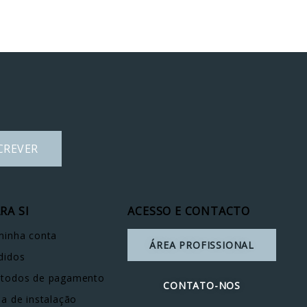
CREVER
RA SI
ACESSO E CONTACTO
minha conta
ÁREA PROFISSIONAL
didos
todos de pagamento
CONTATO-NOS
ia de instalação