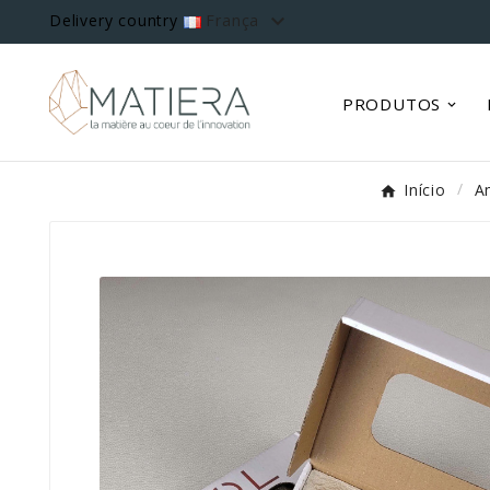

Delivery country
França
PRODUTOS
Início
A