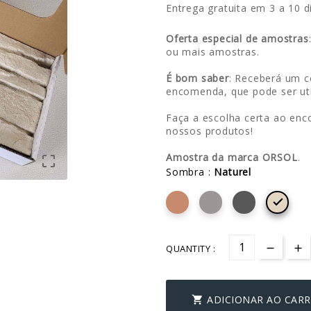
Entrega gratuita em 3 a 10 d
Oferta especial de amostras
ou mais amostras.
É bom saber
: Receberá um c
encomenda, que pode ser uti
Faça a escolha certa ao enc
nossos produtos!
Amostra da marca ORSOL
.

Sombra :
Naturel

QUANTITY :
ADICIONAR AO CAR
