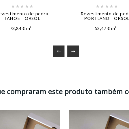










evestimento de pedra
Revestimento de ped
TAHOE - ORSOL
PORTLAND - ORSO
73,84 € m²
53,47 € m²


que compraram este produto também 