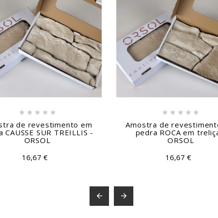











tra de revestimento em
Amostra de revestimen
a CAUSSE SUR TREILLIS -
pedra ROCA em treliça
ORSOL
ORSOL
16,67 €
16,67 €

