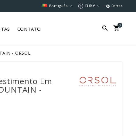
Português
EUR €
Entrar



0


STAS
CONTATO
TAIN - ORSOL
estimento Em
OUNTAIN -