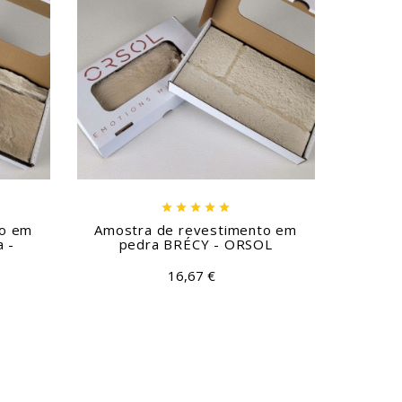





to em
Amostra de revestimento em
Amost
 -
pedra BRÉCY - ORSOL
pe
16,67 €